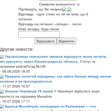
Символів залишилося:
із
Підтвердіть, що Ви людина
Відповідь - одне слово на тій же мові, що й
питання.
Відповідь на питання «скільки» - число
Нову загадку, будь-ласка
Другие новости:
Укрзалізниця тимчасово змінила маршрути низки потягів,
які курсують через Кіровоградську область.
Статус та
затримки рейсівПоїзд №128:
- 08.08.2026 18:05
Правило золотой середины: как найти баланс между весом
коляски и ее проходимостью
- 17.07.2026 16:57
Новини Чернівців 16 липня
У Чернівцях відбулася акція
протесту на підтримку Михайла
- 16.07.2026 17:11
Братья Мосейчуки: похищение из Калиновки — что
известно на данный момент
По имеющейся официальной