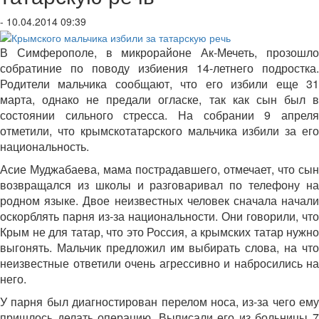
- 10.04.2014 09:39
В Симферополе, в микрорайоне Ак-Мечеть, прозошло
собратиние по поводу избиения 14-летнего подростка.
Родители мальчика сообщают, что его избили еще 31
марта, однако не предали огласке, так как сын был в
состоянии сильного стресса. На собрании 9 апреля
отметили, что крымскотатарского мальчика избили за его
национальность.
Асие Муджабаева, мама пострадавшего, отмечает, что сын
возвращался из школы и разговаривал по телефону на
родном языке. Двое неизвестных человек сначала начали
оскорблять парня из-за национальности. Они говорили, что
Крым не для татар, что это Россия, а крымских татар нужно
выгонять. Мальчик предложил им выбирать слова, на что
неизвестные ответили очень агрессивно и набросились на
него.
У парня был диагностирован перелом носа, из-за чего ему
пришлось делать операцию. Выписали его из больницы 7