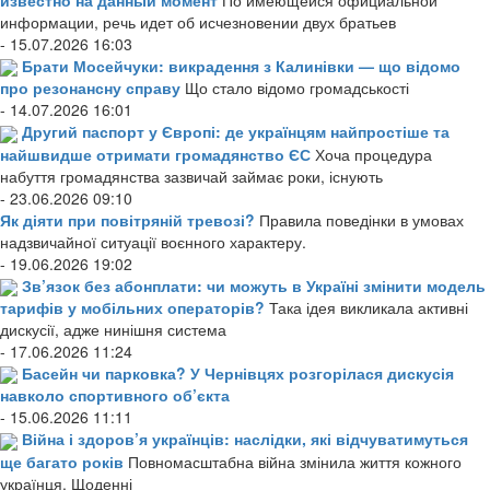
информации, речь идет об исчезновении двух братьев
- 15.07.2026 16:03
Брати Мосейчуки: викрадення з Калинівки — що відомо
про резонансну справу
Що стало відомо громадськості
- 14.07.2026 16:01
Другий паспорт у Європі: де українцям найпростіше та
найшвидше отримати громадянство ЄС
Хоча процедура
набуття громадянства зазвичай займає роки, існують
- 23.06.2026 09:10
Як діяти при повітряній тревозі?
Правила поведінки в умовах
надзвичайної ситуації воєнного характеру.
- 19.06.2026 19:02
Зв’язок без абонплати: чи можуть в Україні змінити модель
тарифів у мобільних операторів?
Така ідея викликала активні
дискусії, адже нинішня система
- 17.06.2026 11:24
Басейн чи парковка? У Чернівцях розгорілася дискусія
навколо спортивного об’єкта
- 15.06.2026 11:11
Війна і здоров’я українців: наслідки, які відчуватимуться
ще багато років
Повномасштабна війна змінила життя кожного
українця. Щоденні