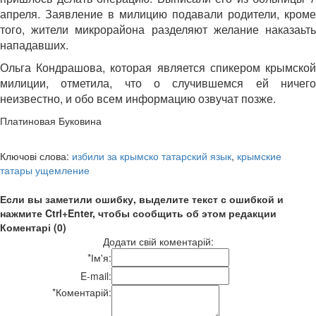
апреля. Заявление в милицию подавали родители, кроме
того, жители микрорайона разделяют желание наказаьть
нападавших.
Ольга Кондрашова, которая является спикером крымской
милиции, отметила, что о случившемся ей ничего
неизвестно, и обо всем информацию озвучат позже.
Платиновая Буковина
Ключові слова:
избили за крымско татарский язык
,
крымские
татары ущемление
Если вы заметили ошибку, выделите текст с ошибкой и
нажмите Ctrl+Enter, чтобы сообщить об этом редакции
Коментарі (0)
Додати свій коментарій:
*
Ім'я:
E-mail:
*
Коментарій: