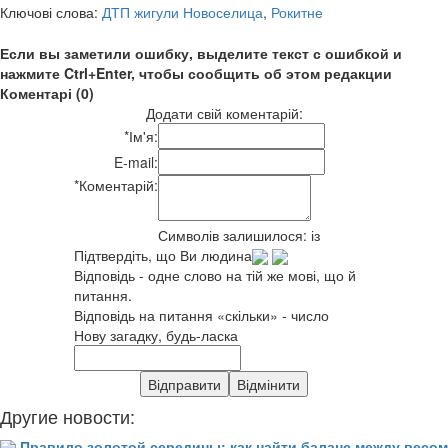
Ключові слова:
ДТП жигули Новоселица
,
Рокитне
Если вы заметили ошибку, выделите текст с ошибкой и
нажмите Ctrl+Enter, чтобы сообщить об этом редакции
Коментарі (0)
Додати свій коментарій:
*
Ім'я:
E-mail:
*
Коментарій:
Символів залишилося:
із
Підтвердіть, що Ви людина
Відповідь - одне слово на тій же мові, що й
питання.
Відповідь на питання «скільки» - число
Нову загадку, будь-ласка
Другие новости:
Правило золотой середины: как найти баланс между весом