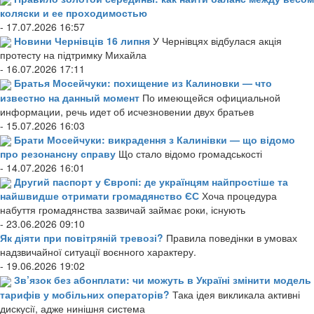
коляски и ее проходимостью
- 17.07.2026 16:57
Новини Чернівців 16 липня
У Чернівцях відбулася акція
протесту на підтримку Михайла
- 16.07.2026 17:11
Братья Мосейчуки: похищение из Калиновки — что
известно на данный момент
По имеющейся официальной
информации, речь идет об исчезновении двух братьев
- 15.07.2026 16:03
Брати Мосейчуки: викрадення з Калинівки — що відомо
про резонансну справу
Що стало відомо громадськості
- 14.07.2026 16:01
Другий паспорт у Європі: де українцям найпростіше та
найшвидше отримати громадянство ЄС
Хоча процедура
набуття громадянства зазвичай займає роки, існують
- 23.06.2026 09:10
Як діяти при повітряній тревозі?
Правила поведінки в умовах
надзвичайної ситуації воєнного характеру.
- 19.06.2026 19:02
Зв’язок без абонплати: чи можуть в Україні змінити модель
тарифів у мобільних операторів?
Така ідея викликала активні
дискусії, адже нинішня система