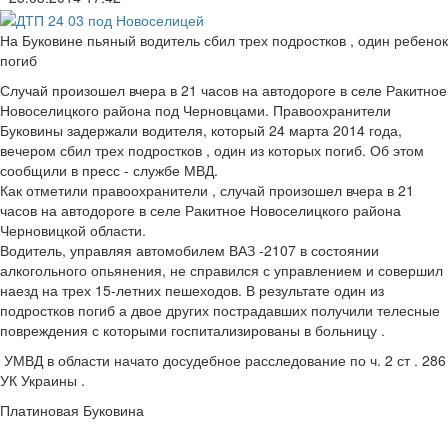
На Буковине пьяный водитель сбил трех подростков , один ребенок
погиб
Случай произошел вчера в 21 часов на автодороге в селе Ракитное
Новоселицкого района под Черновцами. Правоохранители
Буковины задержали водителя, который 24 марта 2014 года,
вечером сбил трех подростков , один из которых погиб. Об этом
сообщили в пресс - службе МВД.
Как отметили правоохранители , случай произошел вчера в 21
часов на автодороге в селе Ракитное Новоселицкого района
Черновицкой области.
Водитель, управляя автомобилем ВАЗ -2107 в состоянии
алкогольного опьянения, не справился с управлением и совершил
наезд на трех 15-летних пешеходов. В результате один из
подростков погиб а двое других пострадавших получили телесные
повреждения с которыми госпитализированы в больницу .
УМВД в области начато досудебное расследование по ч. 2 ст . 286
УК Украины .
Платиновая Буковина