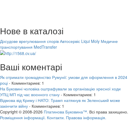
Нове в каталозі
Досудове врегулювання спорів
Автосервіс Liqui Moly
Медичне
транспортування MedTransfer
Ваші коментарі
Як отримати громадянство Румунії: умови для оформлення в 2024
році
- Комментариев: 1
На Буковині чоловіка оштрафували за організацію хресної ходи
УПЦ МП під час воєнного стану
- Комментариев: 1
Відмова від Криму і НАТО: Трамп натякнув як Зеленський може
закінчити війну
- Комментариев: 1
Copyright © 2008-2026
Платинова Буковина™.
Всі права захищено.
Розміщення інформації.
Контакти.
Правова інформація.