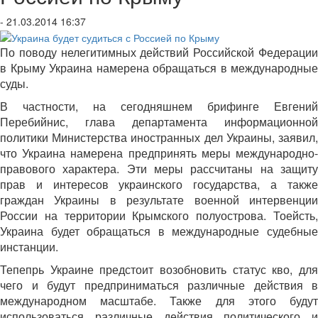
- 21.03.2014 16:37
По поводу нелегитимных действий Российской Федерации
в Крыму Украина намерена обращаться в международные
суды.
В частности, на сегодняшнем брифинге Евгений
Перебийнис, глава департамента информационной
политики Министерства иностранных дел Украины, заявил,
что Украина намерена предпринять меры международно-
правового характера. Эти меры рассчитаны на защиту
прав и интересов украинского государства, а также
граждан Украины в результате военной интервенции
России на территории Крымского полуострова. Тоейсть,
Украина будет обращаться в международные судебные
инстанции.
Тепепрь Украине предстоит возобновить статус кво, для
чего и будут предприниматься различные действия в
международном масштабе. Также для этого будут
использоваться различные действия политического и