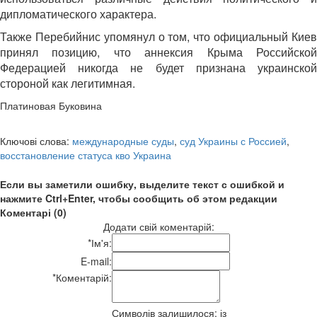
дипломатического характера.
Также Перебийнис упомянул о том, что официальный Киев
принял позицию, что аннексия Крыма Российской
Федерацией никогда не будет признана украинской
стороной как легитимная.
Платиновая Буковина
Ключові слова:
международные суды
,
суд Украины с Россией
,
восстановление статуса кво Украина
Если вы заметили ошибку, выделите текст с ошибкой и
нажмите Ctrl+Enter, чтобы сообщить об этом редакции
Коментарі (0)
Додати свій коментарій:
*
Ім'я:
E-mail:
*
Коментарій:
Символів залишилося:
із