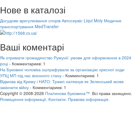
Нове в каталозі
Досудове врегулювання спорів
Автосервіс Liqui Moly
Медичне
транспортування MedTransfer
Ваші коментарі
Як отримати громадянство Румунії: умови для оформлення в 2024
році
- Комментариев: 1
На Буковині чоловіка оштрафували за організацію хресної ходи
УПЦ МП під час воєнного стану
- Комментариев: 1
Відмова від Криму і НАТО: Трамп натякнув як Зеленський може
закінчити війну
- Комментариев: 1
Copyright © 2008-2026
Платинова Буковина™.
Всі права захищено.
Розміщення інформації.
Контакти.
Правова інформація.