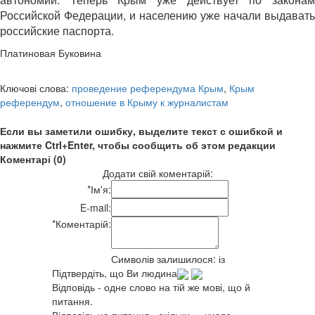
Российской Федерации, и населению уже начали выдавать
российские паспорта.
Платиновая Буковина
Ключові слова:
проведение референдума Крым
,
Крым
референдум
,
отношение в Крыму к журналистам
Если вы заметили ошибку, выделите текст с ошибкой и
нажмите Ctrl+Enter, чтобы сообщить об этом редакции
Коментарі (0)
Додати свій коментарій:
*
Ім'я:
E-mail:
*
Коментарій:
Символів залишилося:
із
Підтвердіть, що Ви людина
Відповідь - одне слово на тій же мові, що й
питання.
Відповідь на питання «скільки» - число