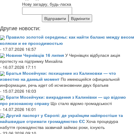
Нову загадку, будь-ласка
Другие новости:
Правило золотой середины: как найти баланс между весом
коляски и ее проходимостью
- 17.07.2026 16:57
Новини Чернівців 16 липня
У Чернівцях відбулася акція
протесту на підтримку Михайла
- 16.07.2026 17:11
Братья Мосейчуки: похищение из Калиновки — что
известно на данный момент
По имеющейся официальной
информации, речь идет об исчезновении двух братьев
- 15.07.2026 16:03
Брати Мосейчуки: викрадення з Калинівки — що відомо
про резонансну справу
Що стало відомо громадськості
- 14.07.2026 16:01
Другий паспорт у Європі: де українцям найпростіше та
найшвидше отримати громадянство ЄС
Хоча процедура
набуття громадянства зазвичай займає роки, існують
- 23.06.2026 09:10