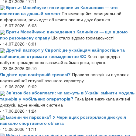
- 16.07.2026 17:11
Братья Мосейчуки: похищение из Калиновки — что
известно на данный момент
По имеющейся официальной
информации, речь идет об исчезновении двух братьев
- 15.07.2026 16:03
Брати Мосейчуки: викрадення з Калинівки — що відомо
про резонансну справу
Що стало відомо громадськості
- 14.07.2026 16:01
Другий паспорт у Європі: де українцям найпростіше та
найшвидше отримати громадянство ЄС
Хоча процедура
набуття громадянства зазвичай займає роки, існують
- 23.06.2026 09:10
Як діяти при повітряній тревозі?
Правила поведінки в умовах
надзвичайної ситуації воєнного характеру.
- 19.06.2026 19:02
Зв’язок без абонплати: чи можуть в Україні змінити модель
тарифів у мобільних операторів?
Така ідея викликала активні
дискусії, адже нинішня система
- 17.06.2026 11:24
Басейн чи парковка? У Чернівцях розгорілася дискусія
навколо спортивного об’єкта
- 15.06.2026 11:11
Війна і здоров’я українців: наслідки, які відчуватимуться