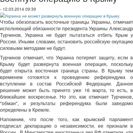
- 12.03.2014 09:39
Чтобы обезопасить восточные границы Украины, отмечает
исполняющий обязанности президента Украины Александр
Турчинов, Украина не будет пытататься отбить Крым у
России. Иными словами, остановить российскую окупацию
силовыми методами не будут.
Турчинов отмечает, что Украина потеряет защиту, если в
Крыму будет развернута военная операция, поскольку
будет открыта восточная граница страны. В Крыму тем
временем готовятся к проведению референдума о
вступлении в состав Российской Федерации. Данное
решение может быть принято уже 16 марта, то есть, в
ближайшее воскресенье. Но это, как отмечает Турчинов,
"обман", и результаты референдума были заведомо
определены в Кремле.
Напомним, что после того, как крымский парламент
подписал декларацию о независимости, ее признали в
России. В Минстерстве иностранных дел РФ отметили, что