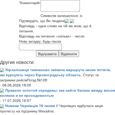
*
Коментарій:
Символів залишилося:
із
Підтвердіть, що Ви людина
Відповідь - одне слово на тій же мові, що й
питання.
Відповідь на питання «скільки» - число
Нову загадку, будь-ласка
Другие новости:
Укрзалізниця тимчасово змінила маршрути низки потягів,
які курсують через Кіровоградську область.
Статус та
затримки рейсівПоїзд №128:
- 08.08.2026 18:05
Правило золотой середины: как найти баланс между весом
коляски и ее проходимостью
- 17.07.2026 16:57
Новини Чернівців 16 липня
У Чернівцях відбулася акція
протесту на підтримку Михайла