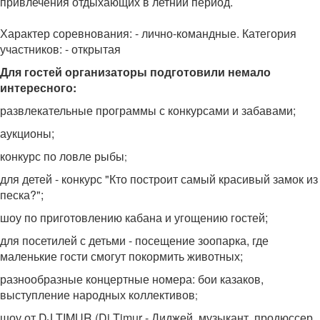
привлечения отдыхающих в летний период.
Характер соревнования: - лично-командные. Категория
участников: - открытая
Для гостей организаторы подготовили немало
интересного:
развлекательные программы с конкурсами и забавами;
аукционы;
конкурс по ловле рыбы
;
для детей - конкурс "Кто построит самый красивый замок из
песка?";
шоу по приготовлению кабана и угощению гостей;
для посетилей с детьми - посещение зоопарка, где
маленькие гости смогут покормить животных;
разнообразные концертные номера: бои казаков,
выступление народных коллективов
;
шоу от DJ TIMUR (Dj Timur - Диджей, музыкант, продюссер,