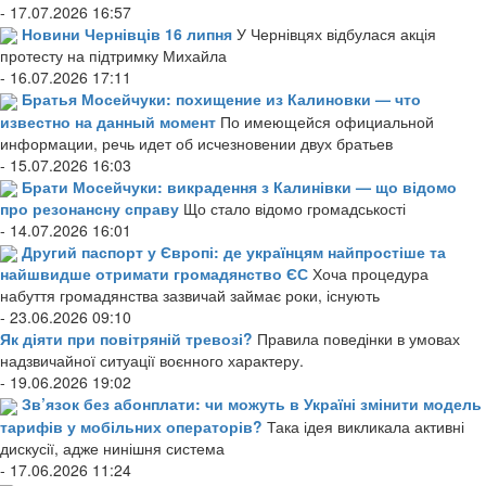
- 17.07.2026 16:57
Новини Чернівців 16 липня
У Чернівцях відбулася акція
протесту на підтримку Михайла
- 16.07.2026 17:11
Братья Мосейчуки: похищение из Калиновки — что
известно на данный момент
По имеющейся официальной
информации, речь идет об исчезновении двух братьев
- 15.07.2026 16:03
Брати Мосейчуки: викрадення з Калинівки — що відомо
про резонансну справу
Що стало відомо громадськості
- 14.07.2026 16:01
Другий паспорт у Європі: де українцям найпростіше та
найшвидше отримати громадянство ЄС
Хоча процедура
набуття громадянства зазвичай займає роки, існують
- 23.06.2026 09:10
Як діяти при повітряній тревозі?
Правила поведінки в умовах
надзвичайної ситуації воєнного характеру.
- 19.06.2026 19:02
Зв’язок без абонплати: чи можуть в Україні змінити модель
тарифів у мобільних операторів?
Така ідея викликала активні
дискусії, адже нинішня система
- 17.06.2026 11:24