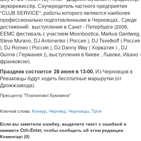
звукорежиссёр. Соучередитель частного предприятия
"CLUB SERVICE", работы которого являются наиболее
профессионально подготовленными в Черновцах.. Среди
достижений: выступления в Санкт - Петербурге (2006,
EEMC фестиваль с участием Moonbootica, Markus Gardweg,
Steve Murano, DJ Antonenko ( Россия ), DJ Tsvetkoff ( Россия
), DJ Romeo ( Россия ), DJ Danny Way ( Хорватия ) , DJ
Gunne ( Германия )), выступления в Киеве , Львове, Ивано -
франковске).
Праздник состоится 28 июня в 13-00.
Из Черновцов в
Реваковцы будут ходить бесплатные маршрутки (от
Дрожжзавода).
Пресцентр "Платинової Буковини"
Ключові слова:
Конкур
,
Чернівці
,
Черновцы
,
Троя
Если вы заметили ошибку, выделите текст с ошибкой и
нажмите Ctrl+Enter, чтобы сообщить об этом редакции
Коментарі (0)