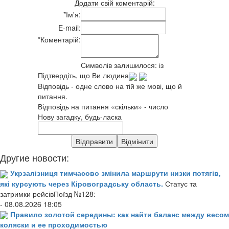
Додати свій коментарій:
*
Ім'я:
E-mail:
*
Коментарій:
Символів залишилося:
із
Підтвердіть, що Ви людина
Відповідь - одне слово на тій же мові, що й
питання.
Відповідь на питання «скільки» - число
Нову загадку, будь-ласка
Другие новости:
Укрзалізниця тимчасово змінила маршрути низки потягів,
які курсують через Кіровоградську область.
Статус та
затримки рейсівПоїзд №128:
- 08.08.2026 18:05
Правило золотой середины: как найти баланс между весом
коляски и ее проходимостью