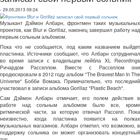
- 29.05.2013 09:24
Музыкант Дэймон Албарн, фронтмен таких музыкальных
проектов, как Blur и Gorillaz, наконец завершил работу над
первым сольным альбомом.
Пока что не сообщается, под каким названием выйдет
пластинка. Источники сообщают, что Албарн сотрудничал
во время записи с владельцем лейбла XL Recordings
Ричардом Расселлом. Вместе с Расселлом они
продюсировали в 2012 году альбом "The Bravest Man In The
Universe" Бобби Вомака. Примечательно, что последний
участвовал в записи альбома Gorillaz "Plastic Beach".
Сам Дэймон Албарн отмечает, его полем действия в
работе над сольным альбомом было все, кроме
ритмической части, за которую отвечал Расселл. Пока
неизвестно, когда пластинка появится на полках
музыкальных магазинов. Албарн отметил, что возможно, в
поддержку сольника он может организовать концертный
тур.