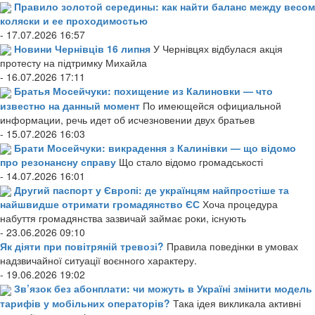
Правило золотой середины: как найти баланс между весом
коляски и ее проходимостью
- 17.07.2026 16:57
Новини Чернівців 16 липня
У Чернівцях відбулася акція
протесту на підтримку Михайла
- 16.07.2026 17:11
Братья Мосейчуки: похищение из Калиновки — что
известно на данный момент
По имеющейся официальной
информации, речь идет об исчезновении двух братьев
- 15.07.2026 16:03
Брати Мосейчуки: викрадення з Калинівки — що відомо
про резонансну справу
Що стало відомо громадськості
- 14.07.2026 16:01
Другий паспорт у Європі: де українцям найпростіше та
найшвидше отримати громадянство ЄС
Хоча процедура
набуття громадянства зазвичай займає роки, існують
- 23.06.2026 09:10
Як діяти при повітряній тревозі?
Правила поведінки в умовах
надзвичайної ситуації воєнного характеру.
- 19.06.2026 19:02
Зв’язок без абонплати: чи можуть в Україні змінити модель
тарифів у мобільних операторів?
Така ідея викликала активні