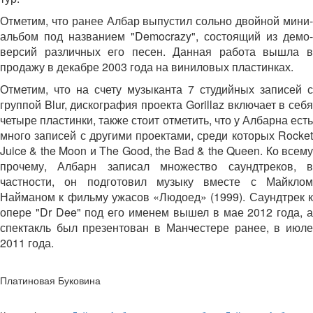
Отметим, что ранее Албар выпустил сольно двойной мини-
альбом под названием "Democrazy", состоящий из демо-
версий различных его песен. Данная работа вышла в
продажу в декабре 2003 года на виниловых пластинках.
Отметим, что на счету музыканта 7 студийных записей с
группой Blur, дискография проекта Gorillaz включает в себя
четыре пластинки, также стоит отметить, что у Албарна есть
много записей с другими проектами, среди которых Rocket
Juice & the Moon и The Good, the Bad & the Queen. Ко всему
прочему, Албарн записал множество саундтреков, в
частности, он подготовил музыку вместе с Майклом
Найманом к фильму ужасов «Людоед» (1999). Саундтрек к
опере "Dr Dee" под его именем вышел в мае 2012 года, а
спектакль был презентован в Манчестере ранее, в июле
2011 года.
Платиновая Буковина