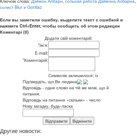
Ключові слова:
Дэймон Албарн
,
сольная работа Дэймона Албарна
,
солист Blur и Gorillaz
Если вы заметили ошибку, выделите текст с ошибкой и
нажмите Ctrl+Enter, чтобы сообщить об этом редакции
Коментарі (0)
Додати свій коментарій:
*
Ім'я:
E-mail:
*
Коментарій:
Символів залишилося:
із
Підтвердіть, що Ви людина
Відповідь - одне слово на тій же мові, що й
питання.
Відповідь на питання «скільки» - число
Нову загадку, будь-ласка
Другие новости: