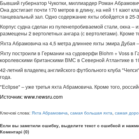
Бывший губернатор Чукотки, миллиардер Роман Абрамович 
Она достигает почти 170 метров в длину, на ней 11 кают кла
танцевальный зал. Одно содержание яхты обойдется в 25-30 
Корпус судна сделан из пуленепробиваемой стали, окна – 
размещены 2 вертолетных ангара (с вертолетами). Кроме т
Яхта Абрамовича на 4,5 метра длиннее яхты эмира Дубая 
Яхту построили в Германии на судоверфи Blohm + Voss в Г
королевскими британскими ВМС в Северной Атлантике в 19
42-летний владелец английского футбольного клуба "Челси
года.
"Eclipse" – уже третья яхта Абрамовича. Кроме того, рос
Источник:
www.newsru.com
Ключові слова:
Яхта Абрамовича
,
самая большая яхта
,
самая доро
Если вы заметили ошибку, выделите текст с ошибкой и нажми
Коментарі (0)