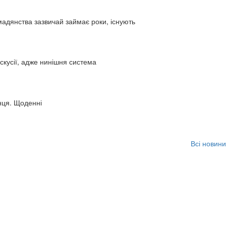
адянства зазвичай займає роки, існують
искусії, адже нинішня система
нця. Щоденні
Всі новини