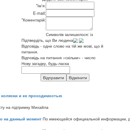
*
Ім'я:
E-mail:
*
Коментарій:
Символів залишилося:
із
Підтвердіть, що Ви людина
Відповідь - одне слово на тій же мові, що й
питання.
Відповідь на питання «скільки» - число
Нову загадку, будь-ласка
 коляски и ее проходимостью
сту на підтримку Михайла
но на данный момент
По имеющейся официальной информации, реч