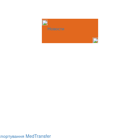
Новости
портування MedTransfer