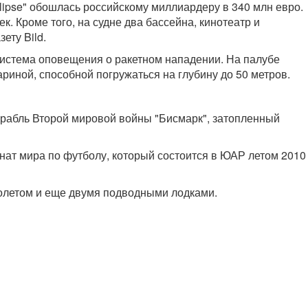
ipse" обошлась российскому миллиардеру в 340 млн евро.
к. Кроме того, на судне два бассейна, кинотеатр и
ету Bild.
 система оповещения о ракетном нападении. На палубе
риной, способной погружаться на глубину до 50 метров.
орабль Второй мировой войны "Бисмарк", затопленный
нат мира по футболу, который состоится в ЮАР летом 2010
молетом и еще двумя подводными лодками.