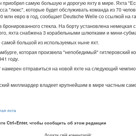
приобрел самую большую и дорогую яхту в мире. Яхта "Ecl
сса "люкс", которые будет обслуживать команда из 70 челове
млн евро в год, сообщает Deutsche Welle со ссылкой на газ
из бронированного стекла. На борту установлена немецкая
ого, яхта снабжена 3 корабельными шлюпками и мини-субма
– самой большой из используемых ныне яхт.
амбурге, которая произвела "непобедимый" гитлеровский к
41 году.
" намерен отправиться на новой яхте на следующий чемпио
сийский миллиардер владеет крупнейшим в мире частным са
гая яхта
те Ctrl+Enter, чтобы сообщить об этом редакции
Додати свій коментарій: