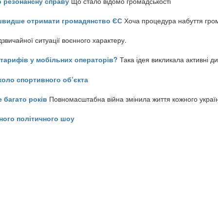
о резонансну справу
Що стало відомо громадськості
айшвидше отримати громадянство ЄС
Хоча процедура набуття гром
звичайної ситуації воєнного характеру.
ь тарифів у мобільних операторів?
Така ідея викликала активні д
коло спортивного об’єкта
е багато років
Повномасштабна війна змінила життя кожного украї
ного політичного шоу