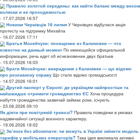
Правило золотой середины: как найти баланс между весом
коляски и ее проходимостью
- 17.07.2026 16:57
Новини Чернівців 16 липня
У Чернівцях відбулася акція
протесту на підтримку Михайла
- 16.07.2026 17:11
Братья Мосейчуки: похищение из Калиновки — что
известно на данный момент
По имеющейся официальной
информации, речь идет об исчезновении двух братьев
- 15.07.2026 16:03
Брати Мосейчуки: викрадення з Калинівки — що відомо
про резонансну справу
Що стало відомо громадськості
- 14.07.2026 16:01
Другий паспорт у Європі: де українцям найпростіше та
найшвидше отримати громадянство ЄС
Хоча процедура
набуття громадянства зазвичай займає роки, існують
- 23.06.2026 09:10
Як діяти при повітряній тревозі?
Правила поведінки в умовах
надзвичайної ситуації воєнного характеру.
- 19.06.2026 19:02
Зв’язок без абонплати: чи можуть в Україні змінити модель
тарифів у мобільних операторів?
Така ідея викликала активні