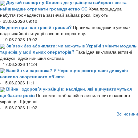
Другий паспорт у Європі: де українцям найпростіше та
найшвидше отримати громадянство ЄС
Хоча процедура
набуття громадянства зазвичай займає роки, існують
- 23.06.2026 09:10
Як діяти при повітряній тревозі?
Правила поведінки в умовах
надзвичайної ситуації воєнного характеру.
- 19.06.2026 19:02
Зв’язок без абонплати: чи можуть в Україні змінити модель
тарифів у мобільних операторів?
Така ідея викликала активні
дискусії, адже нинішня система
- 17.06.2026 11:24
Басейн чи парковка? У Чернівцях розгорілася дискусія
навколо спортивного об’єкта
- 15.06.2026 11:11
Війна і здоров’я українців: наслідки, які відчуватимуться
ще багато років
Повномасштабна війна змінила життя кожного
українця. Щоденні
- 15.06.2026 11:02
Всі новини