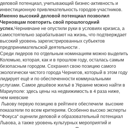
деловой потенциал, учитывающий бизнес-активность и
инвестиционную привлекательность городов-участников.
Именно высокий деловой потенциал позволил
Черновцам повторить свой прошлогодний
успех.
Чернивчане не опустили руки в условиях кризиса, а
самостоятельно зарабатывают на жизнь, что подтверждает
высокий уровень зарегистрированных субъектов
предпринимательской деятельности .
Среди лидеров по отдельным номинациям можно выделить
Коломыю, которая, как и в прошлом году, осталась самым
безопасным городом. Сохранил свою позицию самого
экологически чистого города Чернигов, который в этом году
лидирует ещё и по обеспеченности коммунальными
услугами. Самое дешёвое жильё в Украине можно найти в
Мариуполе: здесь цены на недвижимость в 4 раза ниже,
чем киевские
Львову первую позицию в рейтинге обеспечили высокие
показатели по всем критериям. Особенно высоко эксперты
"Фокуса" оценили деловой и образовательный потенциал
Львова, а также уровень культурных мероприятий и