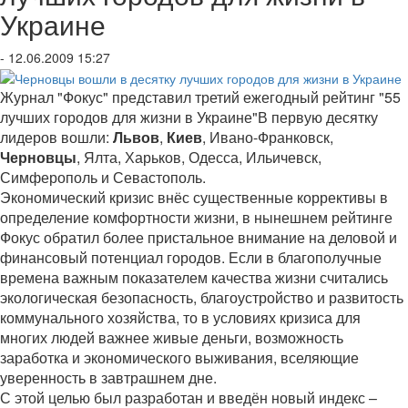
Украине
- 12.06.2009 15:27
Журнал "Фокус" представил третий ежегодный рейтинг "55
лучших городов для жизни в Украине"В первую десятку
лидеров вошли:
Львов
,
Киев
, Ивано-Франковск,
Черновцы
, Ялта, Харьков, Одесса, Ильичевск,
Симферополь и Севастополь.
Экономический кризис внёс существенные коррективы в
определение комфортности жизни, в нынешнем рейтинге
Фокус обратил более пристальное внимание на деловой и
финансовый потенциал городов. Если в благополучные
времена важным показателем качества жизни считались
экологическая безопасность, благоустройство и развитость
коммунального хозяйства, то в условиях кризиса для
многих людей важнее живые деньги, возможность
заработка и экономического выживания, вселяющие
уверенность в завтрашнем дне.
С этой целью был разработан и введён новый индекс –