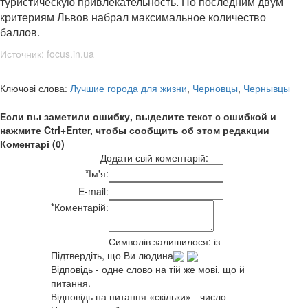
туристическую привлекательность. По последним двум
критериям Львов набрал максимальное количество
баллов.
Источник:
focus.in.ua
Ключові слова:
Лучшие города для жизни
,
Черновцы
,
Чернывцы
Если вы заметили ошибку, выделите текст с ошибкой и
нажмите Ctrl+Enter, чтобы сообщить об этом редакции
Коментарі (0)
Додати свій коментарій:
*
Ім'я:
E-mail:
*
Коментарій:
Символів залишилося:
із
Підтвердіть, що Ви людина
Відповідь - одне слово на тій же мові, що й
питання.
Відповідь на питання «скільки» - число