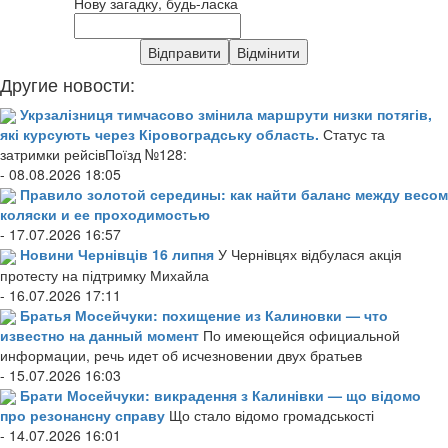
Нову загадку, будь-ласка
Другие новости:
Укрзалізниця тимчасово змінила маршрути низки потягів,
які курсують через Кіровоградську область.
Статус та
затримки рейсівПоїзд №128:
- 08.08.2026 18:05
Правило золотой середины: как найти баланс между весом
коляски и ее проходимостью
- 17.07.2026 16:57
Новини Чернівців 16 липня
У Чернівцях відбулася акція
протесту на підтримку Михайла
- 16.07.2026 17:11
Братья Мосейчуки: похищение из Калиновки — что
известно на данный момент
По имеющейся официальной
информации, речь идет об исчезновении двух братьев
- 15.07.2026 16:03
Брати Мосейчуки: викрадення з Калинівки — що відомо
про резонансну справу
Що стало відомо громадськості
- 14.07.2026 16:01