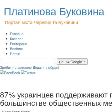
Платинова Буковина
Портал міста Чернівці та Буковини
Головна
Каталог
Ресторани
Весілля
Плітки
Зробити стартовою
Додати в обрані
87% украинцев поддерживают п
большинстве общественных ме
- 27.05.2009 03:00