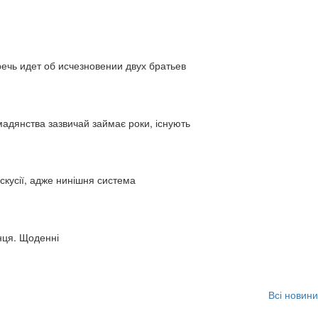
ь идет об исчезновении двух братьев
адянства зазвичай займає роки, існують
искусії, адже нинішня система
нця. Щоденні
Всі новини