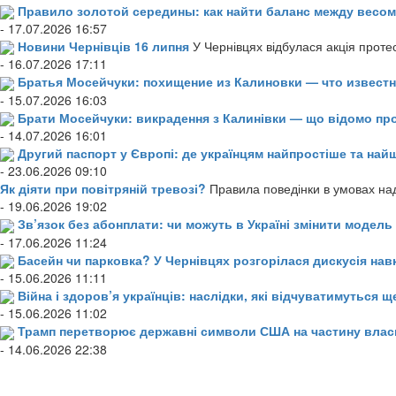
Правило золотой середины: как найти баланс между весом
- 17.07.2026 16:57
Новини Чернівців 16 липня
У Чернівцях відбулася акція проте
- 16.07.2026 17:11
Братья Мосейчуки: похищение из Калиновки — что извест
- 15.07.2026 16:03
Брати Мосейчуки: викрадення з Калинівки — що відомо пр
- 14.07.2026 16:01
Другий паспорт у Європі: де українцям найпростіше та н
- 23.06.2026 09:10
Як діяти при повітряній тревозі?
Правила поведінки в умовах над
- 19.06.2026 19:02
Зв’язок без абонплати: чи можуть в Україні змінити модел
- 17.06.2026 11:24
Басейн чи парковка? У Чернівцях розгорілася дискусія нав
- 15.06.2026 11:11
Війна і здоров’я українців: наслідки, які відчуватимуться щ
- 15.06.2026 11:02
Трамп перетворює державні символи США на частину влас
- 14.06.2026 22:38