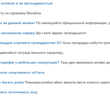
 коляски и ее проходимостью
сту на підтримку Михайла
но на данный момент
По имеющейся официальной информации, реч
о резонансну справу
Що стало відомо громадськості
айшвидше отримати громадянство ЄС
Хоча процедура набуття гром
звичайної ситуації воєнного характеру.
ь тарифів у мобільних операторів?
Така ідея викликала активні д
коло спортивного об’єкта
е багато років
Повномасштабна війна змінила життя кожного украї
ного політичного шоу