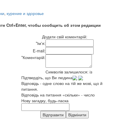
ки
,
курение и здоровье
те Ctrl+Enter, чтобы сообщить об этом редакции
Додати свій коментарій:
*
Ім'я:
E-mail:
*
Коментарій:
Символів залишилося:
із
Підтвердіть, що Ви людина
Відповідь - одне слово на тій же мові, що й
питання.
Відповідь на питання «скільки» - число
Нову загадку, будь-ласка