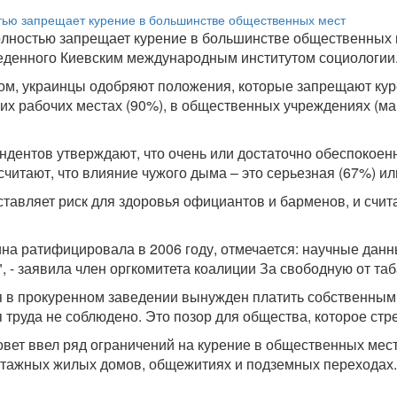
ностью запрещает курение в большинстве общественных мес
веденного Киевским международным институтом социологии
лом, украинцы одобряют положения, которые запрещают ку
угих рабочих местах (90%), в общественных учреждениях (ма
дентов утверждают, что очень или достаточно обеспокоенн
читают, что влияние чужого дыма – это серьезная (67%) ил
тавляет риск для здоровья официантов и барменов, и счита
аина ратифицировала в 2006 году, отмечается: научные да
, - заявила член оргкомитета коалиции За свободную от та
я в прокуренном заведении вынужден платить собственным
 труда не соблюдено. Это позор для общества, которое стр
вет ввел ряд ограничений на курение в общественных места
этажных жилых домов, общежитиях и подземных переходах.