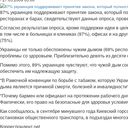
87% украинцев поддерживают принятие закона, который пол
ресторанах и барах, свидетельствуют данные опроса, про
Согласно результатам опроса, кроме поддержки идеи в це
в том числе в больницах и клиниках (97%), офисах и на др
(75%).
Украинцы не только обеспокоены чужим дымом (69% респон
проблемы со здоровьем. Приблизительно девять из десяти с
Помимо этого, 89% украинцев чувствуют, что чужой дым сос
обеспечить им надлежащую защиту.
"В Рамочной конвенции по борьбе с табаком, которую Укр
дыма является причиной смерти, болезней и инвалидности"
"Почему бармен или официант на протяжении рабочего дн
Фактически, его право на безопасные для здоровья условия
Как сообщалось, в сентябре минувшего года Киевский горсо
остановках общественного транспорта, в подъездах много
Корреспондент.net