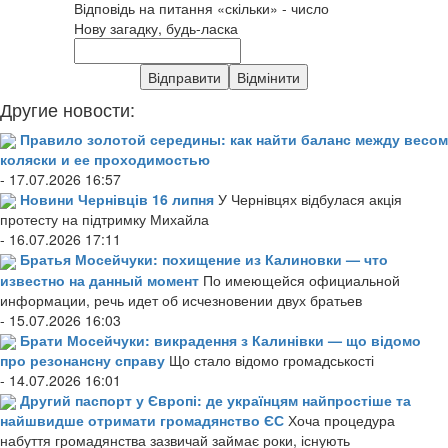
Відповідь на питання «скільки» - число
Нову загадку, будь-ласка
Другие новости:
Правило золотой середины: как найти баланс между весом
коляски и ее проходимостью
- 17.07.2026 16:57
Новини Чернівців 16 липня
У Чернівцях відбулася акція
протесту на підтримку Михайла
- 16.07.2026 17:11
Братья Мосейчуки: похищение из Калиновки — что
известно на данный момент
По имеющейся официальной
информации, речь идет об исчезновении двух братьев
- 15.07.2026 16:03
Брати Мосейчуки: викрадення з Калинівки — що відомо
про резонансну справу
Що стало відомо громадськості
- 14.07.2026 16:01
Другий паспорт у Європі: де українцям найпростіше та
найшвидше отримати громадянство ЄС
Хоча процедура
набуття громадянства зазвичай займає роки, існують