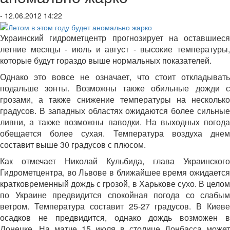
- 12.06.2012 14:22
Украинский гидрометцентр прогнозирует на оставшиеся
летние месяцы - июль и август - высокие температуры,
которые будут гораздо выше нормальных показателей.
Однако это вовсе не означает, что стоит откладывать
подальше зонты. Возможны также обильные дожди с
грозами, а также снижение температуры на несколько
градусов. В западных областях ожидаются более сильные
ливни, а также возможны паводки. На выходных погода
обещается более сухая. Температура воздуха днем
составит выше 30 градусов с плюсом.
Как отмечает Николай Кульбида, глава Украинского
Гидрометцентра, во Львове в ближайшее время ожидается
кратковременный дождь с грозой, в Харькове сухо. В целом
по Украине предвидится спокойная погода со слабым
ветром. Температура составит 25-27 градусов. В Киеве
осадков не предвидится, однако дождь возможен в
Донецке. На матче 15 июля в столице Донбасса может