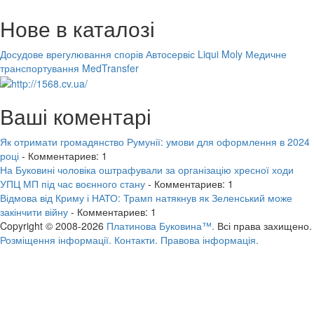
Нове в каталозі
Досудове врегулювання спорів
Автосервіс Liqui Moly
Медичне
транспортування MedTransfer
Ваші коментарі
Як отримати громадянство Румунії: умови для оформлення в 2024
році
- Комментариев: 1
На Буковині чоловіка оштрафували за організацію хресної ходи
УПЦ МП під час воєнного стану
- Комментариев: 1
Відмова від Криму і НАТО: Трамп натякнув як Зеленський може
закінчити війну
- Комментариев: 1
Copyright © 2008-2026
Платинова Буковина™.
Всі права захищено.
Розміщення інформації.
Контакти.
Правова інформація.