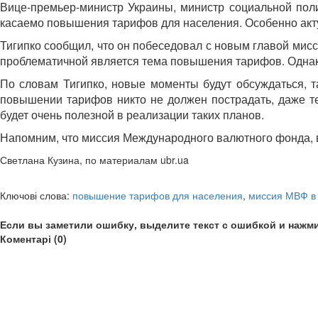
Вице-премьер-министр Украины, министр социальной пол
касаемо повышения тарифов для населения. Особенно акту
Тигипко сообщил, что он побеседовал с новым главой мис
проблематичной является тема повышения тарифов. Однако
По словам Тигипко, новые моменты будут обсуждаться, та
повышении тарифов никто не должен пострадать, даже те
будет очень полезной в реализации таких планов.
Напомним, что миссия Международного валютного фонда, в
Светлана Кузина, по материалам ubr.ua
Ключові слова:
повышение тарифов для населения
,
миссия МВФ в
Если вы заметили ошибку, выделите текст с ошибкой и нажми
Коментарі (0)