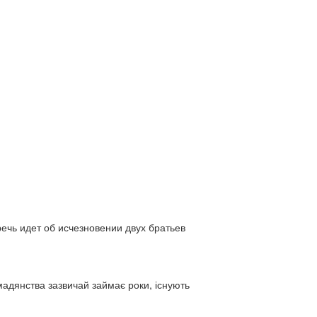
ь идет об исчезновении двух братьев
адянства зазвичай займає роки, існують