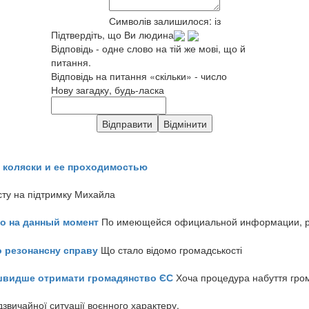
Символів залишилося:
із
Підтвердіть, що Ви людина
Відповідь - одне слово на тій же мові, що й
питання.
Відповідь на питання «скільки» - число
Нову загадку, будь-ласка
 коляски и ее проходимостью
сту на підтримку Михайла
но на данный момент
По имеющейся официальной информации, реч
о резонансну справу
Що стало відомо громадськості
айшвидше отримати громадянство ЄС
Хоча процедура набуття гром
звичайної ситуації воєнного характеру.