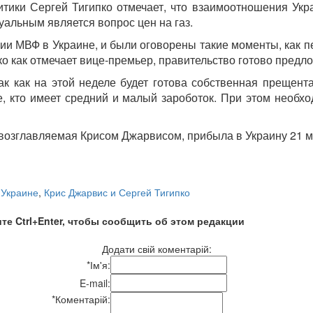
итики Сергей Тигипко отмечает, что взаимоотношения У
альным является вопрос цен на газ.
сии МВФ в Украине, и были оговорены такие моменты, как 
 как отмечает вице-премьер, правительство готово предл
к как на этой неделе будет готова собственная прещента
, кто имеет средний и малый зароботок. При этом необх
озглавляемая Крисом Джарвисом, прибыла в Украину 21 ма
 Украине
,
Крис Джарвис и Сергей Тигипко
те Ctrl+Enter, чтобы сообщить об этом редакции
Додати свій коментарій:
*
Ім'я:
E-mail:
*
Коментарій: