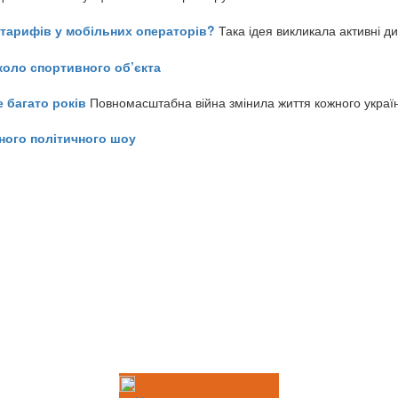
ь тарифів у мобільних операторів?
Така ідея викликала активні д
коло спортивного об’єкта
е багато років
Повномасштабна війна змінила життя кожного украї
ного політичного шоу