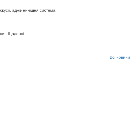
искусії, адже нинішня система
нця. Щоденні
Всі новини