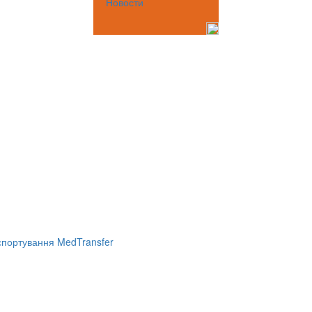
Новости
портування MedTransfer