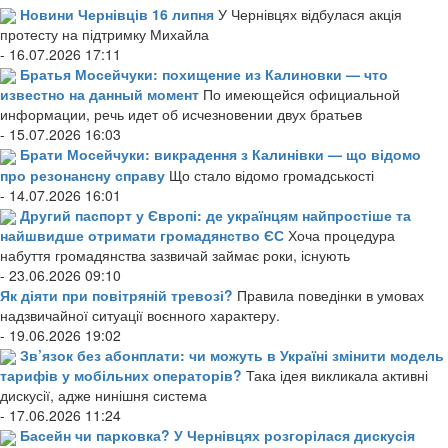
Новини Чернівців 16 липня
У Чернівцях відбулася акція
протесту на підтримку Михайла
- 16.07.2026 17:11
Братья Мосейчуки: похищение из Калиновки — что
известно на данный момент
По имеющейся официальной
информации, речь идет об исчезновении двух братьев
- 15.07.2026 16:03
Брати Мосейчуки: викрадення з Калинівки — що відомо
про резонансну справу
Що стало відомо громадськості
- 14.07.2026 16:01
Другий паспорт у Європі: де українцям найпростіше та
найшвидше отримати громадянство ЄС
Хоча процедура
набуття громадянства зазвичай займає роки, існують
- 23.06.2026 09:10
Як діяти при повітряній тревозі?
Правила поведінки в умовах
надзвичайної ситуації воєнного характеру.
- 19.06.2026 19:02
Зв’язок без абонплати: чи можуть в Україні змінити модель
тарифів у мобільних операторів?
Така ідея викликала активні
дискусії, адже нинішня система
- 17.06.2026 11:24
Басейн чи парковка? У Чернівцях розгорілася дискусія