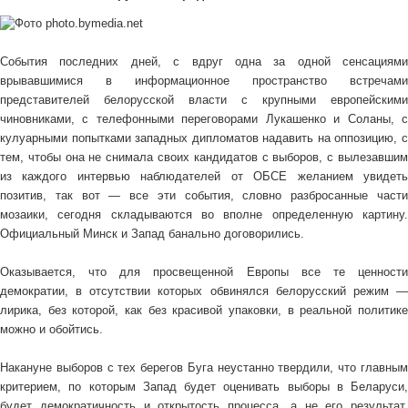
События последних дней, с вдруг одна за одной сенсациями
врывавшимися в информационное пространство встречами
представителей белорусской власти с крупными европейскими
чиновниками, с телефонными переговорами Лукашенко и Соланы, с
кулуарными попытками западных дипломатов надавить на оппозицию, с
тем, чтобы она не снимала своих кандидатов с выборов, с вылезавшим
из каждого интервью наблюдателей от ОБСЕ желанием увидеть
позитив, так вот — все эти события, словно разбросанные части
мозаики, сегодня складываются во вполне определенную картину.
Официальный Минск и Запад банально договорились.
Оказывается, что для просвещенной Европы все те ценности
демократии, в отсутствии которых обвинялся белорусский режим —
лирика, без которой, как без красивой упаковки, в реальной политике
можно и обойтись.
Накануне выборов с тех берегов Буга неустанно твердили, что главным
критерием, по которым Запад будет оценивать выборы в Беларуси,
будет демократичность и открытость процесса, а не его результат.