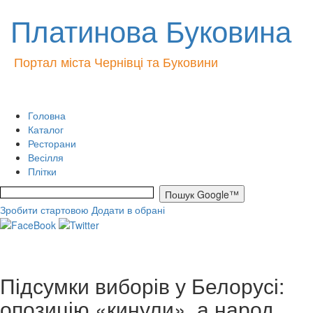
Платинова Буковина
Портал міста Чернівці та Буковини
Головна
Каталог
Ресторани
Весілля
Плітки
Зробити стартовою
Додати в обрані
Підсумки виборів у Белорусі:
опозицію «кинули», а народ