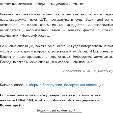
причем повсеместно, победили «кандидаты от жизни».
Конечно, послевыборная волна завтра не слыхнет, а лишь через
недельку-другую, пока ЦИК, прокуратура и суды будут доблестно
отбиваться от жалоб оппозиционных кандидатов и независимых
наблюдателей, насобиравших вагон и тележку фактов о грубых
нарушениях и фальсификациях.
Но мнение оппозиции, похоже, уже никого не будет интересовать. В том
числе и столь долго покровительствовавший ей Запад. И Брюссель, и
Вашингтон разочаровались в перспективах белорусских демократов.
Посредническая миссия оппозиции оказалось невыполнима.
Александр ЗАЙЦЕВ, naviny.by
Ключові слова:
выборы в Белоруссии
,
белорусская оппозиция
Если вы заметили ошибку, выделите текст с ошибкой и
нажмите Ctrl+Enter, чтобы сообщить об этом редакции
Коментарі (0)
Додати свій коментарій: