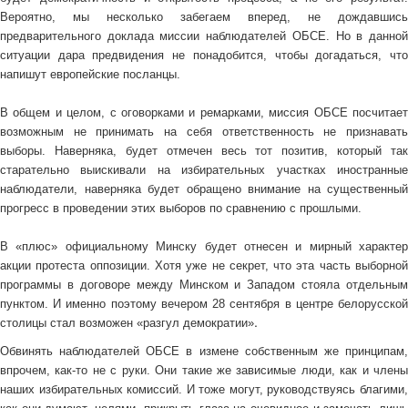
Вероятно, мы несколько забегаем вперед, не дождавшись
предварительного доклада миссии наблюдателей ОБСЕ. Но в данной
ситуации дара предвидения не понадобится, чтобы догадаться, что
напишут европейские посланцы.
В общем и целом, с оговорками и ремарками, миссия ОБСЕ посчитает
возможным не принимать на себя ответственность не признавать
выборы. Наверняка, будет отмечен весь тот позитив, который так
старательно
выискивали на избирательных участках
иностранны
наблюдатели, наверняка будет обращено внимание на существенный
прогресс в проведении этих выборов по сравнению с прошлыми.
В «плюс» официальному Минску будет отнесен и мирный характер
акции протеста оппозиции. Хотя уже не секрет, что эта часть выборной
программы в договоре между Минском и Западом стояла отдельным
пунктом. И именно поэтому вечером 28 сентября в центре белорусской
.
столицы стал возможен
«разгул демократии»
Обвинять наблюдателей ОБСЕ в измене собственным же принципам,
впрочем, как-то не с руки. Они такие же зависимые люди, как и члены
наших избирательных комиссий. И тоже могут, руководствуясь благими,