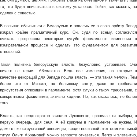
как они думают, целями, прикрыть глаза на очевидное и замечать лишь
то, что будет вписываться в систему установок. Пойти, так сказать, на
сделку с совестью.
В попытке сблизиться с Беларусью и вовлечь ее в свою орбиту Запад
избрал крайне прагматичный курс. Он, судя по всему, согласился
считать прогрессом некоторые сугубо
формальные изменения
в
избирательном процессе и сделать это фундаментом для развития
отношений.
Такая политика белорусскую власть, безусловно, устраивает. Она
ничего не теряет. Абсолютно. Ведь все изменения, на которые в
качестве декораций для Запада пошла власть, — эта такая мелочь. Тем
более что от Минска, по большому счету, даже не требовали
присутствия оппозиции в парламенте, хотя слухи о таком требовании, с
конкретными фамилиями, активно ходили. Но, как оказалось, не более
того.
Власть, как неоднократно заявлял Лукашенко, провела эти выборы, в
первую очередь, для себя. А ей крикуны в парламенте не нужны. И
даже от конструктивной оппозиции, вроде носившей этот сомнительный
титул Ольги Абрамовой можно запросто отказаться. Легко и элегантно,