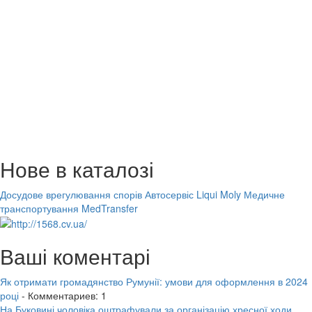
Нове в каталозі
Досудове врегулювання спорів
Автосервіс Liqui Moly
Медичне
транспортування MedTransfer
Ваші коментарі
Як отримати громадянство Румунії: умови для оформлення в 2024
році
- Комментариев: 1
На Буковині чоловіка оштрафували за організацію хресної ходи