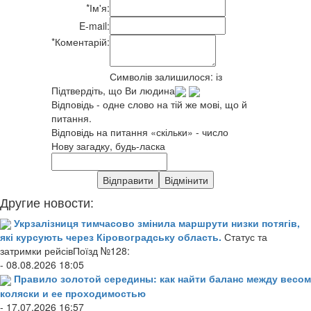
*
Ім'я:
E-mail:
*
Коментарій:
Символів залишилося:
із
Підтвердіть, що Ви людина
Відповідь - одне слово на тій же мові, що й
питання.
Відповідь на питання «скільки» - число
Нову загадку, будь-ласка
Другие новости:
Укрзалізниця тимчасово змінила маршрути низки потягів,
які курсують через Кіровоградську область.
Статус та
затримки рейсівПоїзд №128:
- 08.08.2026 18:05
Правило золотой середины: как найти баланс между весом
коляски и ее проходимостью
- 17.07.2026 16:57