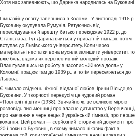
Хотя нас запевнюють, що Даринка народилась на Буковині
.
Гімназійну освіту завершила в Коломиї. У листопаді 1918 р.
Буковину окупувала Румунія. Рятуючись від
переслідування й арешту, батько переїжджає 1922 р. до
Станіслава. Тут Дарина вчиться у приватній гімназії, потім
вступає до Львівського університету. Коли через
матеріальні нестатки вона мусила залишити університет, то
вже була відома як перспективний молодий прозаїк.
Влаштувавшись на роботу в часопис «Жіноча доля» у
Коломиї, працює там до 1939 р., а потім переселяється до
Львова.
Є чимало свідчень ніжної, відданої любові Ірини Вільде до
Буковини. У творчості передусім це чудовий роман
«Повнолітні діти» (1938). Звичайно ж, це великою мірою
розповідь письменниці про власне дитинство у Веренчанці,
про навчання в чернівецькій українській гімназії, про перше
кохання. Цей роман — серйозний історичний документ про
20-і роки на Буковині, в якому чимало цікавих фактів,
зокрема той, коли українські гімназисти вночі вирвали з