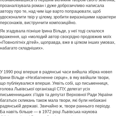
проаналізувала роман і дуже доброзичливо написала
автору про те, над чим іще варто попрацювати, щоб
удосконалити твір у цілому, зробити виразнішими характери
персонажів, виструнчити композиційно.
Як згадувала пізніше Ірина Вільде, у неї тоді склалося
враження, що «молодий автор своєрідно продовжив моїх
«Повнолітніх дітей», щоправда, вже в цілком інших умовах,
набагато складніших».
У 1990 році вперше в радянські часи вийшла збірка новел
Ірини Вільде «Незбагненне серце», в яку ввійшли твори,
що публікувалися вперше. Уявіть собі, що письменниця,
голова Львівської організації СПУ, делегат усіх
письменницьких з’їздів та депутат Верховної Ради України
багатьох скликань також мала твори, які були небажані
радянській державі. Звичайно ж, твори раннього періоду.
Ба навіть більше — в 1972 році Львівська наукова