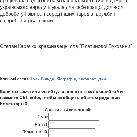
працювала над розвитком національної самосвідомості
українського народу, шукала для себе кращої долі-волі,
добробуту і рівності серед інших народів, дружби і
співробітництва з ними.
Степан Карачко, краєзнавець, для "Платинової Буковини"
Ключові слова:
Ірин Вільде
,
біографія
,
реферат
,
дані
Если вы заметили ошибку, выделите текст с ошибкой и
нажмите Ctrl+Enter, чтобы сообщить об этом редакции
Коментарі (0)
Додати свій коментарій:
*
Ім'я:
E-mail:
*
Коментарій: