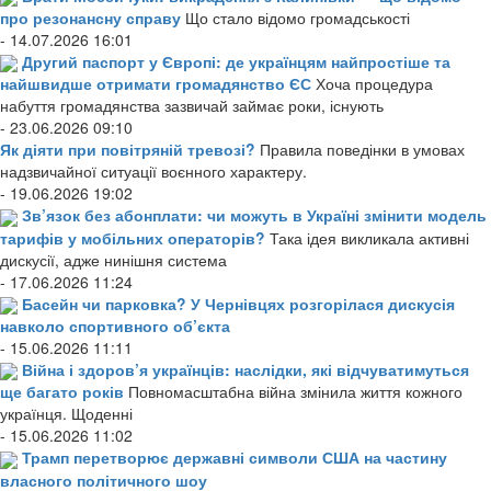
про резонансну справу
Що стало відомо громадськості
- 14.07.2026 16:01
Другий паспорт у Європі: де українцям найпростіше та
найшвидше отримати громадянство ЄС
Хоча процедура
набуття громадянства зазвичай займає роки, існують
- 23.06.2026 09:10
Як діяти при повітряній тревозі?
Правила поведінки в умовах
надзвичайної ситуації воєнного характеру.
- 19.06.2026 19:02
Зв’язок без абонплати: чи можуть в Україні змінити модель
тарифів у мобільних операторів?
Така ідея викликала активні
дискусії, адже нинішня система
- 17.06.2026 11:24
Басейн чи парковка? У Чернівцях розгорілася дискусія
навколо спортивного об’єкта
- 15.06.2026 11:11
Війна і здоров’я українців: наслідки, які відчуватимуться
ще багато років
Повномасштабна війна змінила життя кожного
українця. Щоденні
- 15.06.2026 11:02
Трамп перетворює державні символи США на частину
власного політичного шоу