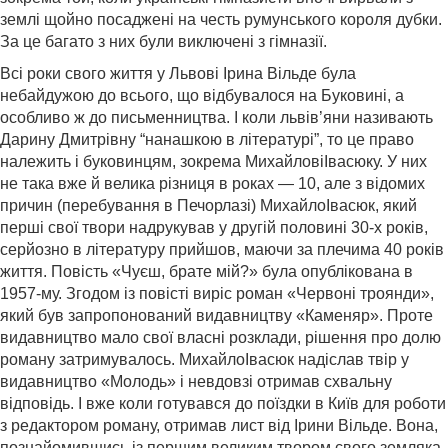
землі щойно посаджені на честь румунського короля дубки.
За це багато з них були виключені з гімназії.
Всі роки свого життя у Львові Ірина Вільде була
небайдужою до всього, що відбувалося на Буковині, а
особливо ж до письменництва. І коли львів’яни називають
Дарину Дмитрівну “нанашкою в літературі”, то це право
належить і буковинцям, зокрема МихайловіІвасюку. У них
не така вже й велика різниця в роках — 10, але з відомих
причин (перебування в Печорлазі) МихайлоІвасюк, який
перші свої твори надрукував у другій половині 30-х років,
серйозно в літературу прийшов, маючи за плечима 40 років
життя. Повість «Чуєш, брате мій?» була опублікована в
1957-му. Згодом із повісті виріс роман «Червоні троянди»,
який був запропонований видавництву «Каменяр». Проте
видавництво мало свої власні розклади, рішення про долю
роману затримувалось. МихайлоІвасюк надіслав твір у
видавництво «Молодь» і невдовзі отримав схвальну
відповідь. І вже коли готувався до поїздки в Київ для роботи
з редактором роману, отримав лист від Ірини Вільде. Вона,
познайомившись із першим великим твором свого земляка,