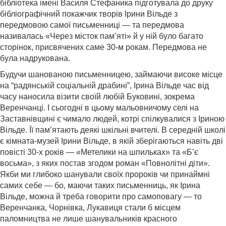
бібліотека імені Василя Стефаника підготувала до друку
бібліографічний покажчик творів Ірини Вільде з
передмовою самої письменниці — та передмова
називалась «Через місток пам’яті» й у ній було багато
сторінок, присвячених саме 30-м рокам. Передмова не
була надрукована.
Будучи шанованою письменницею, займаючи високе місце
на “радянській соціальній драбині”, Ірина Вільде час від
часу наносила візити своїй любій Буковині, зокрема
Веренчанці. І сьогодні в цьому мальовничому селі на
Заставнівщині є чимало людей, котрі спілкувалися з Іриною
Вільде. Її пам’ятають деякі шкільні вчителі. В середній школі
є кімната-музей Ірини Вільде, в якій зберігаються навіть дві
повісті 30-х років — «Метелики на шпильках» та «Б’є
восьма», з яких постав згодом роман «Повнолітні діти».
Якби ми глибоко шанували своїх пророків чи принаймні
самих себе — бо, маючи таких письменниць, як Ірина
Вільде, можна й треба говорити про самоповагу — то
Веренчанка, Чорнівка, Лукавиця стали б місцем
паломництва не лише шанувальників красного