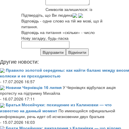
Символів залишилося:
із
Підтвердіть, що Ви людина
Відповідь - одне слово на тій же мові, що й
питання.
Відповідь на питання «скільки» - число
Нову загадку, будь-ласка
Другие новости:
Правило золотой середины: как найти баланс между весом
коляски и ее проходимостью
- 17.07.2026 16:57
Новини Чернівців 16 липня
У Чернівцях відбулася акція
протесту на підтримку Михайла
- 16.07.2026 17:11
Братья Мосейчуки: похищение из Калиновки — что
известно на данный момент
По имеющейся официальной
информации, речь идет об исчезновении двух братьев
- 15.07.2026 16:03
Брати Мосейчуки: викрадення з Калинівки — що відомо