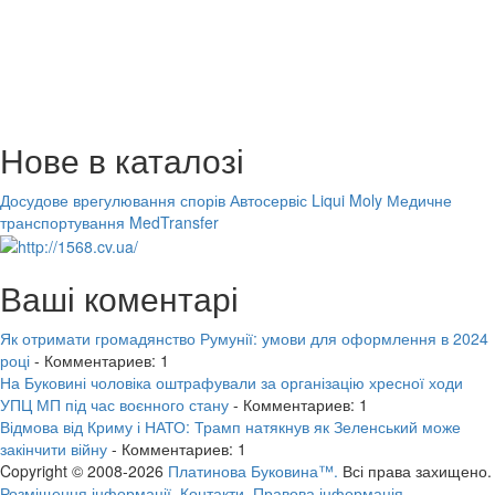
Нове в каталозі
Досудове врегулювання спорів
Автосервіс Liqui Moly
Медичне
транспортування MedTransfer
Ваші коментарі
Як отримати громадянство Румунії: умови для оформлення в 2024
році
- Комментариев: 1
На Буковині чоловіка оштрафували за організацію хресної ходи
УПЦ МП під час воєнного стану
- Комментариев: 1
Відмова від Криму і НАТО: Трамп натякнув як Зеленський може
закінчити війну
- Комментариев: 1
Copyright © 2008-2026
Платинова Буковина™.
Всі права захищено.
Розміщення інформації.
Контакти.
Правова інформація.