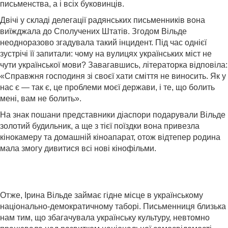
письменства, а і всіх буковинців.
Двічі у складі делегації радянських письменників вона
виїжджала до Сполучених Штатів. Згодом Вільде
неодноразово згадувала такий інцидент. Під час однієї
зустрічі її запитали: чому на вулицях українських міст не
чути української мови? Завагавшись, літераторка відповіла:
«Справжня господиня зі своєї хати сміття не виносить. Як у
нас є — так є, це проблеми моєї держави, і те, що болить
мені, вам не болить».
На знак пошани представники діаспори подарували Вільде
золотий будильник, а ще з тієї поїздки вона привезла
кінокамеру та домашній кіноапарат, отож відтепер родина
мала змогу дивитися всі нові кінофільми.
Отже, Ірина Вільде займає гідне місце в українському
національно-демократичному таборі. Письменниця близька
нам тим, що збагачувала українську культуру, невтомно