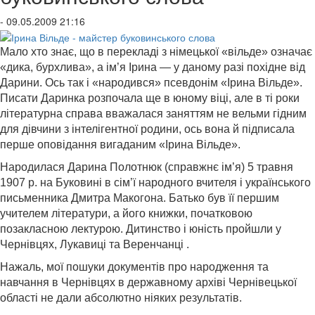
- 09.05.2009 21:16
Мало хто знає, що в перекладі з німецької «вільде» означає
«дика, бурхлива», а ім’я Ірина — у даному разі похідне від
Дарини. Ось так і «народився» псевдонім «Ірина Вільде».
Писати Даринка розпочала ще в юному віці, але в ті роки
літературна справа вважалася заняттям не вельми гідним
для дівчини з інтелігентної родини, ось вона й підписала
перше оповідання вигаданим «Ірина Вільде».
Народилася Дарина Полотнюк (справжнє ім’я) 5 травня
1907 р. на Буковині в сім’ї народного вчителя і українського
письменника Дмитра Макогона. Батько був її першим
учителем літератури, а його книжки, початковою
позакласною лектурою. Дитинство і юність пройшли у
Чернівцях, Лукавиці та Веренчанці .
Нажаль, мої пошуки документів про народження та
навчання в Чернівцях в державному архіві Чернівецької
області не дали абсолютно ніяких результатів.