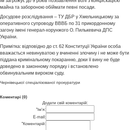
Їм загрожує до 9 років позбавлення волі з конфіскацією
майна та забороною обіймати певні посади.
Досудове розслідування – ТУ ДБР у Хмельницькому за
оперативного супроводу ВВВБ по 31 прикордонному
загону імені генерал-хорунжого О. Пилькевича ДПС
України.
Примітка: відповідно до ст. 62 Конституції України особа
вважається невинуватою у вчиненні злочину і не може бути
піддана кримінальному покаранню, доки її вину не буде
доведено в законному порядку і встановлено
обвинувальним вироком суду.
Чернівецької спеціалізованої прокуратури
Коментарі (0)
Додати свій коментарій:
*
Ім'я:
E-mail:
*
Коментарій: