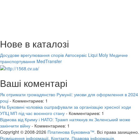
Нове в каталозі
Досудове врегулювання спорів
Автосервіс Liqui Moly
Медичне
транспортування MedTransfer
Ваші коментарі
Як отримати громадянство Румунії: умови для оформлення в 2024
році
- Комментариев: 1
На Буковині чоловіка оштрафували за організацію хресної ходи
УПЦ МП під час воєнного стану
- Комментариев: 1
Відмова від Криму і НАТО: Трамп натякнув як Зеленський може
закінчити війну
- Комментариев: 1
Copyright © 2008-2026
Платинова Буковина™.
Всі права захищено.
Розміщення інформації.
Контакти.
Правова інформація.