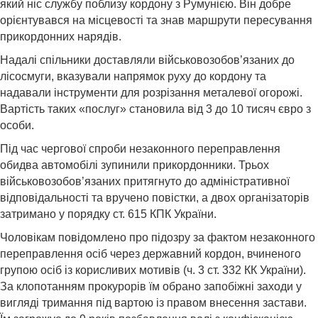
який ніс службу поблизу кордону з Румунією. Він добре
орієнтувався на місцевості та знав маршрути пересування
прикордонних нарядів.
Надалі спільники доставляли військовозобов’язаних до
лісосмуги, вказували напрямок руху до кордону та
надавали інструменти для розрізання металевої огорожі.
Вартість таких «послуг» становила від 3 до 10 тисяч євро з
особи.
Під час чергової спроби незаконного переправлення
обидва автомобілі зупинили прикордонники. Трьох
військовозобов’язаних притягнуто до адміністративної
відповідальності та вручено повістки, а двох організаторів
затримано у порядку ст. 615 КПК України.
Чоловікам повідомлено про підозру за фактом незаконного
переправлення осіб через державний кордон, вчиненого
групою осіб із корисливих мотивів (ч. 3 ст. 332 КК України).
За клопотанням прокурорів їм обрано запобіжні заходи у
вигляді тримання під вартою із правом внесення застави.