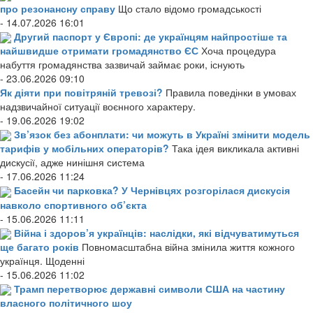
про резонансну справу
Що стало відомо громадськості
- 14.07.2026 16:01
Другий паспорт у Європі: де українцям найпростіше та
найшвидше отримати громадянство ЄС
Хоча процедура
набуття громадянства зазвичай займає роки, існують
- 23.06.2026 09:10
Як діяти при повітряній тревозі?
Правила поведінки в умовах
надзвичайної ситуації воєнного характеру.
- 19.06.2026 19:02
Зв’язок без абонплати: чи можуть в Україні змінити модель
тарифів у мобільних операторів?
Така ідея викликала активні
дискусії, адже нинішня система
- 17.06.2026 11:24
Басейн чи парковка? У Чернівцях розгорілася дискусія
навколо спортивного об’єкта
- 15.06.2026 11:11
Війна і здоров’я українців: наслідки, які відчуватимуться
ще багато років
Повномасштабна війна змінила життя кожного
українця. Щоденні
- 15.06.2026 11:02
Трамп перетворює державні символи США на частину
власного політичного шоу