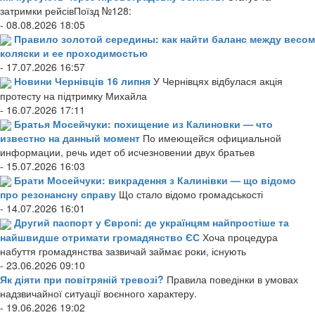
затримки рейсівПоїзд №128:
- 08.08.2026 18:05
Правило золотой середины: как найти баланс между весом
коляски и ее проходимостью
- 17.07.2026 16:57
Новини Чернівців 16 липня
У Чернівцях відбулася акція
протесту на підтримку Михайла
- 16.07.2026 17:11
Братья Мосейчуки: похищение из Калиновки — что
известно на данный момент
По имеющейся официальной
информации, речь идет об исчезновении двух братьев
- 15.07.2026 16:03
Брати Мосейчуки: викрадення з Калинівки — що відомо
про резонансну справу
Що стало відомо громадськості
- 14.07.2026 16:01
Другий паспорт у Європі: де українцям найпростіше та
найшвидше отримати громадянство ЄС
Хоча процедура
набуття громадянства зазвичай займає роки, існують
- 23.06.2026 09:10
Як діяти при повітряній тревозі?
Правила поведінки в умовах
надзвичайної ситуації воєнного характеру.
- 19.06.2026 19:02