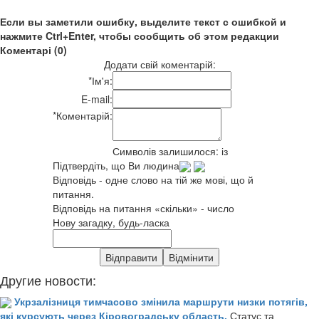
Если вы заметили ошибку, выделите текст с ошибкой и
нажмите Ctrl+Enter, чтобы сообщить об этом редакции
Коментарі (0)
Додати свій коментарій:
*
Ім'я:
E-mail:
*
Коментарій:
Символів залишилося:
із
Підтвердіть, що Ви людина
Відповідь - одне слово на тій же мові, що й
питання.
Відповідь на питання «скільки» - число
Нову загадку, будь-ласка
Другие новости:
Укрзалізниця тимчасово змінила маршрути низки потягів,
які курсують через Кіровоградську область.
Статус та