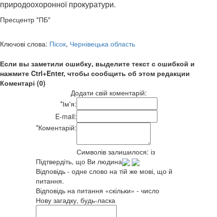
природоохоронної прокуратури.
Пресцентр "ПБ"
Ключові слова:
Пісок
,
Чернівецька область
Если вы заметили ошибку, выделите текст с ошибкой и
нажмите Ctrl+Enter, чтобы сообщить об этом редакции
Коментарі (0)
Додати свій коментарій:
*
Ім'я:
E-mail:
*
Коментарій:
Символів залишилося:
із
Підтвердіть, що Ви людина
Відповідь - одне слово на тій же мові, що й
питання.
Відповідь на питання «скільки» - число
Нову загадку, будь-ласка