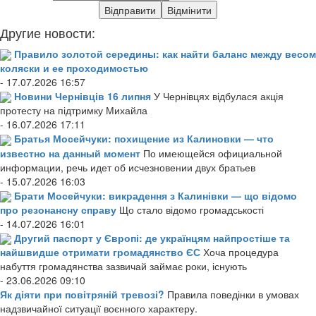
Другие новости:
Правило золотой середины: как найти баланс между весом
коляски и ее проходимостью
- 17.07.2026 16:57
Новини Чернівців 16 липня
У Чернівцях відбулася акція
протесту на підтримку Михайла
- 16.07.2026 17:11
Братья Мосейчуки: похищение из Калиновки — что
известно на данный момент
По имеющейся официальной
информации, речь идет об исчезновении двух братьев
- 15.07.2026 16:03
Брати Мосейчуки: викрадення з Калинівки — що відомо
про резонансну справу
Що стало відомо громадськості
- 14.07.2026 16:01
Другий паспорт у Європі: де українцям найпростіше та
найшвидше отримати громадянство ЄС
Хоча процедура
набуття громадянства зазвичай займає роки, існують
- 23.06.2026 09:10
Як діяти при повітряній тревозі?
Правила поведінки в умовах
надзвичайної ситуації воєнного характеру.