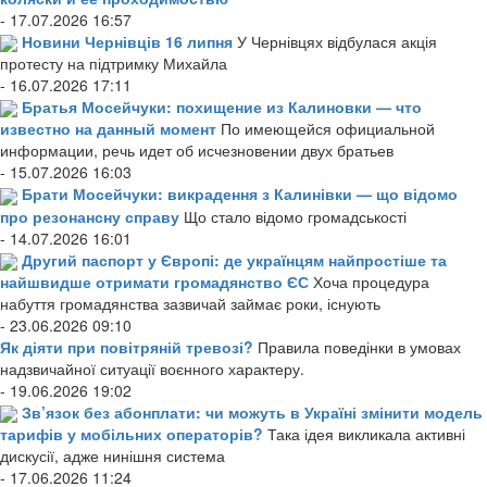
- 17.07.2026 16:57
Новини Чернівців 16 липня
У Чернівцях відбулася акція
протесту на підтримку Михайла
- 16.07.2026 17:11
Братья Мосейчуки: похищение из Калиновки — что
известно на данный момент
По имеющейся официальной
информации, речь идет об исчезновении двух братьев
- 15.07.2026 16:03
Брати Мосейчуки: викрадення з Калинівки — що відомо
про резонансну справу
Що стало відомо громадськості
- 14.07.2026 16:01
Другий паспорт у Європі: де українцям найпростіше та
найшвидше отримати громадянство ЄС
Хоча процедура
набуття громадянства зазвичай займає роки, існують
- 23.06.2026 09:10
Як діяти при повітряній тревозі?
Правила поведінки в умовах
надзвичайної ситуації воєнного характеру.
- 19.06.2026 19:02
Зв’язок без абонплати: чи можуть в Україні змінити модель
тарифів у мобільних операторів?
Така ідея викликала активні
дискусії, адже нинішня система
- 17.06.2026 11:24