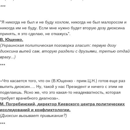
***
"Я никогда не был и не буду хохлом, никогда не был малоросом и
никогда им не буду. Если мне нужно будет вторую дозу диоксина
принять, я это сделаю, не откажусь".
В. Ющенко.
(Украинская политическая поговорка гласит: первую дозу
диоксина выпей сам, вторую раздели с друзьями, третью отдай
врагу...)
***
«Что касается того, что он (В.Ющенко - прим.Ц.Н.) готов еще раз
выпить диоксин…. Ну, такой у нас Президент и ничего с этим не
поделаешь. Ясно же, что это какая-то неадекватность, которая
требует врачебного диагноза».
М. Погребинский, директор Киевского центра политических
исследований и конфликтологии.
(Диоксин вызывает привыкание?)
***