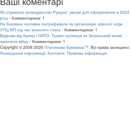
Ваші коментарі
Як отримати громадянство Румунії: умови для оформлення в 2024
році
- Комментариев: 1
На Буковині чоловіка оштрафували за організацію хресної ходи
УПЦ МП під час воєнного стану
- Комментариев: 1
Відмова від Криму і НАТО: Трамп натякнув як Зеленський може
закінчити війну
- Комментариев: 1
Copyright © 2008-2026
Платинова Буковина™.
Всі права захищено.
Розміщення інформації.
Контакти.
Правова інформація.