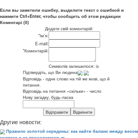
Если вы заметили ошибку, выделите текст с ошибкой и
нажмите Ctrl+Enter, чтобы сообщить об этом редакции
Коментарі (0)
Додати свій коментарій:
*
Ім'я:
E-mail:
*
Коментарій:
Символів залишилося:
із
Підтвердіть, що Ви людина
Відповідь - одне слово на тій же мові, що й
питання.
Відповідь на питання «скільки» - число
Нову загадку, будь-ласка
Другие новости:
Правило золотой середины: как найти баланс между весом
коляски и ее проходимостью