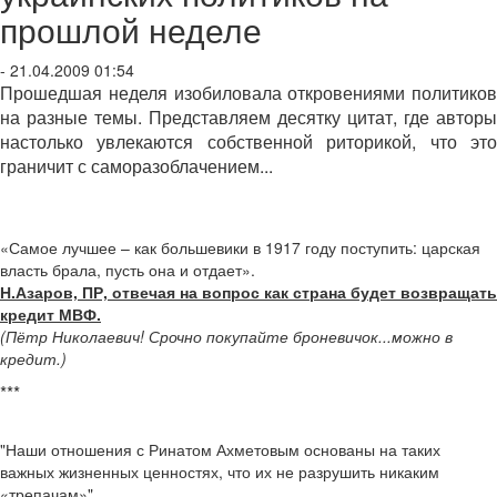
прошлой неделе
- 21.04.2009 01:54
Прошедшая неделя изобиловала откровениями политиков
на разные темы. Представляем десятку цитат, где авторы
настолько увлекаются собственной риторикой, что это
граничит с саморазоблачением...
«Самое лучшее – как большевики в 1917 году поступить: царская
власть брала, пусть она и отдает».
Н.Азаров, ПР, отвечая на вопрос как страна будет возвращать
кредит МВФ.
(Пётр Николаевич! Срочно покупайте броневичок...можно в
кредит.)
***
"Наши отношения с Ринатом Ахметовым основаны на таких
важных жизненных ценностях, что их не разрушить никаким
«трепачам»".