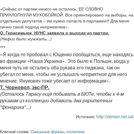
«Сейчас от партии ничего не осталось, ЕЕ СЛОВНО
ПРИХЛОПНУЛИ МУХОБОЙКОЙ. Все ориентировано на выборы, на
отдельных депутатов – им нужно попасть в парламент! Для меня
лично такой подход неприемлем».
О. Герасимьюк, НУНС заявила о выходе из партии.
(Нефиг было жужжать...)
***
«Я когда-то пробовал с Ющенко пообщаться, еще находясь
во фракции «Наша Украина». Это было в Польше, когда у
меня чуть не остались оба рукава его пиджака, так он
убегал от меня, чтобы не услышать неприятное для него
мнение. Янукович тоже убегает от информации».
Т. Чорновол, экс-ПР.
(Осталось Тарасу ещё побывать в БЮТе, чтобы к 4-м
рукавам из коллекции добавить два раритетных
"фонарика"...)
Источник:
http://censor.net.ua/
Ключові слова:
Смешные фразы
,
политики