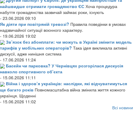
Другий паспорт у Європі: де українцям найпростіше та
найшвидше отримати громадянство ЄС
Хоча процедура
набуття громадянства зазвичай займає роки, існують
- 23.06.2026 09:10
Як діяти при повітряній тревозі?
Правила поведінки в умовах
надзвичайної ситуації воєнного характеру.
- 19.06.2026 19:02
Зв’язок без абонплати: чи можуть в Україні змінити модель
тарифів у мобільних операторів?
Така ідея викликала активні
дискусії, адже нинішня система
- 17.06.2026 11:24
Басейн чи парковка? У Чернівцях розгорілася дискусія
навколо спортивного об’єкта
- 15.06.2026 11:11
Війна і здоров’я українців: наслідки, які відчуватимуться
ще багато років
Повномасштабна війна змінила життя кожного
українця. Щоденні
- 15.06.2026 11:02
Всі новини