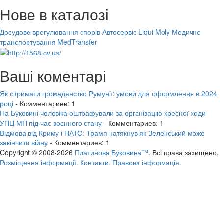
Нове в каталозі
Досудове врегулювання спорів
Автосервіс Liqui Moly
Медичне
транспортування MedTransfer
Ваші коментарі
Як отримати громадянство Румунії: умови для оформлення в 2024
році
- Комментариев: 1
На Буковині чоловіка оштрафували за організацію хресної ходи
УПЦ МП під час воєнного стану
- Комментариев: 1
Відмова від Криму і НАТО: Трамп натякнув як Зеленський може
закінчити війну
- Комментариев: 1
Copyright © 2008-2026
Платинова Буковина™.
Всі права захищено.
Розміщення інформації.
Контакти.
Правова інформація.