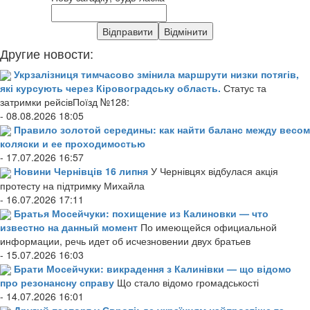
Другие новости:
Укрзалізниця тимчасово змінила маршрути низки потягів,
які курсують через Кіровоградську область.
Статус та
затримки рейсівПоїзд №128:
- 08.08.2026 18:05
Правило золотой середины: как найти баланс между весом
коляски и ее проходимостью
- 17.07.2026 16:57
Новини Чернівців 16 липня
У Чернівцях відбулася акція
протесту на підтримку Михайла
- 16.07.2026 17:11
Братья Мосейчуки: похищение из Калиновки — что
известно на данный момент
По имеющейся официальной
информации, речь идет об исчезновении двух братьев
- 15.07.2026 16:03
Брати Мосейчуки: викрадення з Калинівки — що відомо
про резонансну справу
Що стало відомо громадськості
- 14.07.2026 16:01