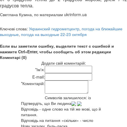
градусов тепла.
Светлана Кузина, по материалам ukrinform.ua
Ключові слова:
Украинский гидрометцентр
,
погода на ближайшие
выходные
,
погода на выходные 22-23 октября
Если вы заметили ошибку, выделите текст с ошибкой и
нажмите Ctrl+Enter, чтобы сообщить об этом редакции
Коментарі (0)
Додати свій коментарій:
*
Ім'я:
E-mail:
*
Коментарій:
Символів залишилося:
із
Підтвердіть, що Ви людина
Відповідь - одне слово на тій же мові, що й
питання.
Відповідь на питання «скільки» - число
Нову загадку, будь-ласка