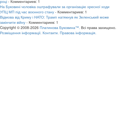
році
- Комментариев: 1
На Буковині чоловіка оштрафували за організацію хресної ходи
УПЦ МП під час воєнного стану
- Комментариев: 1
Відмова від Криму і НАТО: Трамп натякнув як Зеленський може
закінчити війну
- Комментариев: 1
Copyright © 2008-2026
Платинова Буковина™.
Всі права захищено.
Розміщення інформації.
Контакти.
Правова інформація.