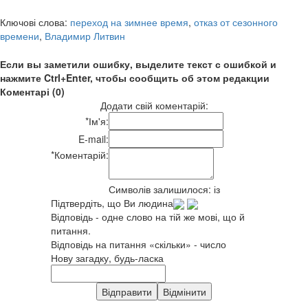
Ключові слова:
переход на зимнее время
,
отказ от сезонного
времени
,
Владимир Литвин
Если вы заметили ошибку, выделите текст с ошибкой и
нажмите Ctrl+Enter, чтобы сообщить об этом редакции
Коментарі (0)
Додати свій коментарій:
*
Ім'я:
E-mail:
*
Коментарій:
Символів залишилося:
із
Підтвердіть, що Ви людина
Відповідь - одне слово на тій же мові, що й
питання.
Відповідь на питання «скільки» - число
Нову загадку, будь-ласка