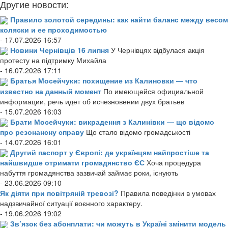
Другие новости:
Правило золотой середины: как найти баланс между весом
коляски и ее проходимостью
- 17.07.2026 16:57
Новини Чернівців 16 липня
У Чернівцях відбулася акція
протесту на підтримку Михайла
- 16.07.2026 17:11
Братья Мосейчуки: похищение из Калиновки — что
известно на данный момент
По имеющейся официальной
информации, речь идет об исчезновении двух братьев
- 15.07.2026 16:03
Брати Мосейчуки: викрадення з Калинівки — що відомо
про резонансну справу
Що стало відомо громадськості
- 14.07.2026 16:01
Другий паспорт у Європі: де українцям найпростіше та
найшвидше отримати громадянство ЄС
Хоча процедура
набуття громадянства зазвичай займає роки, існують
- 23.06.2026 09:10
Як діяти при повітряній тревозі?
Правила поведінки в умовах
надзвичайної ситуації воєнного характеру.
- 19.06.2026 19:02
Зв’язок без абонплати: чи можуть в Україні змінити модель