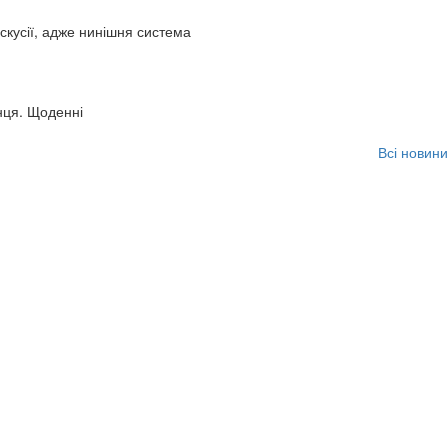
искусії, адже нинішня система
нця. Щоденні
Всі новини