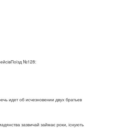
рейсівПоїзд №128:
ь идет об исчезновении двух братьев
адянства зазвичай займає роки, існують