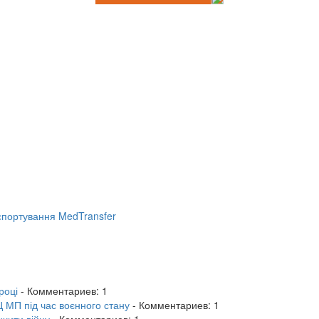
портування MedTransfer
році
- Комментариев: 1
 МП під час воєнного стану
- Комментариев: 1
нчити війну
- Комментариев: 1