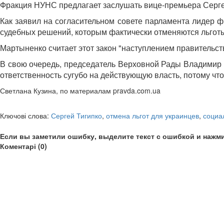
Фракция НУНС предлагает заслушать вице-премьера Сергея
Как заявил на согласительном совете парламента лидер ф
судебных решений, которым фактически отменяются льготы
Мартыненко считает этот закон "наступлением правительст
В свою очередь, председатель Верховной Рады Владимир Л
ответственность сугубо на действующую власть, потому чт
Светлана Кузина, по материалам pravda.com.ua
Ключові слова:
Сергей Тигипко
,
отмена льгот для украинцев
,
социа
Если вы заметили ошибку, выделите текст с ошибкой и нажми
Коментарі (0)