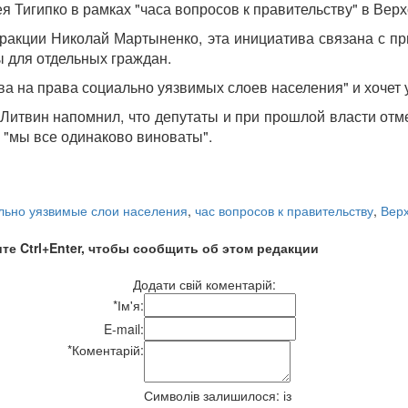
 Тигипко в рамках "часа вопросов к правительству" в Ве
ракции Николай Мартыненко, эта инициатива связана с пр
 для отдельных граждан.
ва на права социально уязвимых слоев населения" и хочет 
итвин напомнил, что депутаты и при прошлой власти отме
о "мы все одинаково виноваты".
льно уязвимые слои населения
,
час вопросов к правительству
,
Вер
те Ctrl+Enter, чтобы сообщить об этом редакции
Додати свій коментарій:
*
Ім'я:
E-mail:
*
Коментарій:
Символів залишилося:
із