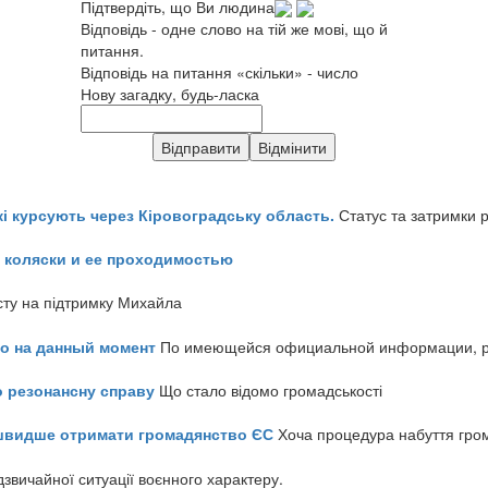
Підтвердіть, що Ви людина
Відповідь - одне слово на тій же мові, що й
питання.
Відповідь на питання «скільки» - число
Нову загадку, будь-ласка
кі курсують через Кіровоградську область.
Статус та затримки 
 коляски и ее проходимостью
сту на підтримку Михайла
но на данный момент
По имеющейся официальной информации, реч
о резонансну справу
Що стало відомо громадськості
айшвидше отримати громадянство ЄС
Хоча процедура набуття гром
звичайної ситуації воєнного характеру.