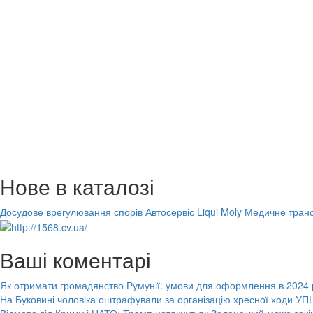
Нове в каталозі
Досудове врегулювання спорів
Автосервіс Liqui Moly
Медичне транс
Ваші коментарі
Як отримати громадянство Румунії: умови для оформлення в 2024 
На Буковині чоловіка оштрафували за організацію хресної ходи УПЦ
Відмова від Криму і НАТО: Трамп натякнув як Зеленський може закі