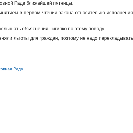
рховной Раде ближайшей пятницы.
инятием в первом чтении закона относительно исполнения
услышать объяснения Тигипко по этому поводу.
няли льготы для граждан, поэтому не надо перекладывать
ховная Рада