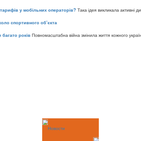
ь тарифів у мобільних операторів?
Така ідея викликала активні д
коло спортивного об’єкта
е багато років
Повномасштабна війна змінила життя кожного украї
Новости