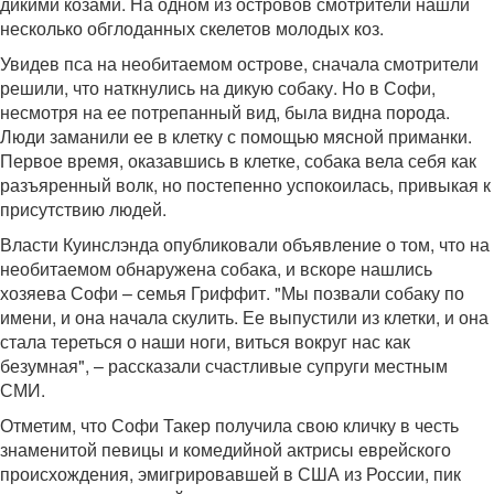
дикими козами. На одном из островов смотрители нашли
несколько обглоданных скелетов молодых коз.
Увидев пса на необитаемом острове, сначала смотрители
решили, что наткнулись на дикую собаку. Но в Софи,
несмотря на ее потрепанный вид, была видна порода.
Люди заманили ее в клетку с помощью мясной приманки.
Первое время, оказавшись в клетке, собака вела себя как
разъяренный волк, но постепенно успокоилась, привыкая к
присутствию людей.
Власти Куинслэнда опубликовали объявление о том, что на
необитаемом обнаружена собака, и вскоре нашлись
хозяева Софи – семья Гриффит. "Мы позвали собаку по
имени, и она начала скулить. Ее выпустили из клетки, и она
стала тереться о наши ноги, виться вокруг нас как
безумная", – рассказали счастливые супруги местным
СМИ.
Отметим, что Софи Такер получила свою кличку в честь
знаменитой певицы и комедийной актрисы еврейского
происхождения, эмигрировавшей в США из России, пик