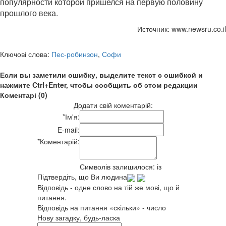
популярности которой пришелся на первую половину
прошлого века.
Источник: www.newsru.co.il
Ключові слова:
Пес-робинзон
,
Софи
Если вы заметили ошибку, выделите текст с ошибкой и
нажмите Ctrl+Enter, чтобы сообщить об этом редакции
Коментарі (0)
Додати свій коментарій:
*
Ім'я:
E-mail:
*
Коментарій:
Символів залишилося:
із
Підтвердіть, що Ви людина
Відповідь - одне слово на тій же мові, що й
питання.
Відповідь на питання «скільки» - число
Нову загадку, будь-ласка