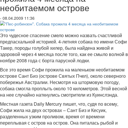
необитаемом острове
- 08.04.2009 11:36
Это чудесное спасение смело можно назвать счастливой
предпасхальной историей. 4-летняя собака по имени Софи
Такер, породы голубой хилер, была найдена живой и
здоровой через 4 месяца после того, как ее смыло волной в
ноябре 2008 года с борта парусной лодки.
Все это время Софи прожила на маленьком необитаемом
острове Сант Биз (острове Святых Пчел), около северного
побережья Австралии. Несмотря на штормовую погоду,
собака смогла проплыть около 10 километров. Этой весной
на нее случайно наткнулись смотрители из Куинслэнда.
Местная газета Daily Mercury пишет, что, судя по всему,
Софи жила на двух островах – Сант Биз и Кесуик,
разделенных узким проливом, время от времени
переплывая с остров на остров. Она питалась рыбой и