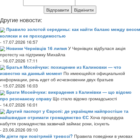
Другие новости:
Правило золотой середины: как найти баланс между весом
коляски и ее проходимостью
- 17.07.2026 16:57
Новини Чернівців 16 липня
У Чернівцях відбулася акція
протесту на підтримку Михайла
- 16.07.2026 17:11
Братья Мосейчуки: похищение из Калиновки — что
известно на данный момент
По имеющейся официальной
информации, речь идет об исчезновении двух братьев
- 15.07.2026 16:03
Брати Мосейчуки: викрадення з Калинівки — що відомо
про резонансну справу
Що стало відомо громадськості
- 14.07.2026 16:01
Другий паспорт у Європі: де українцям найпростіше та
найшвидше отримати громадянство ЄС
Хоча процедура
набуття громадянства зазвичай займає роки, існують
- 23.06.2026 09:10
Як діяти при повітряній тревозі?
Правила поведінки в умовах