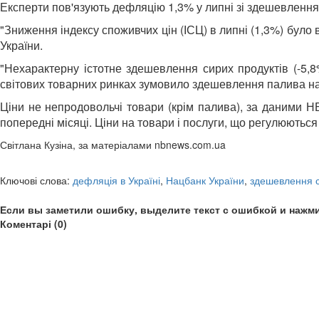
Експерти пов'язують дефляцію 1,3% у липні зі здешевленням
"Зниження індексу споживчих цін (ІСЦ) в липні (1,3%) було
України.
"Нехарактерну істотне здешевлення сирих продуктів (-5,8
світових товарних ринках зумовило здешевлення палива на 0
Ціни не непродовольчі товари (крім палива), за даними НБ
попередні місяці. Ціни на товари і послуги, що регулюються
Світлана Кузіна, за матеріалами nbnews.com.ua
Ключові слова:
дефляція в Україні
,
Нацбанк України
,
здешевлення с
Если вы заметили ошибку, выделите текст с ошибкой и нажми
Коментарі (0)