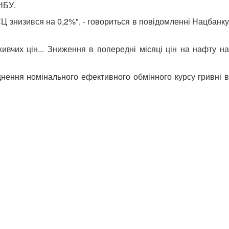
НБУ.
СЦ знизився на 0,2%", - говориться в повідомленні Нацбанку
ивчих цін... Зниження в попередні місяці цін на нафту на
іцнення номінального ефективного обмінного курсу гривні в