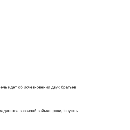
ь идет об исчезновении двух братьев
адянства зазвичай займає роки, існують