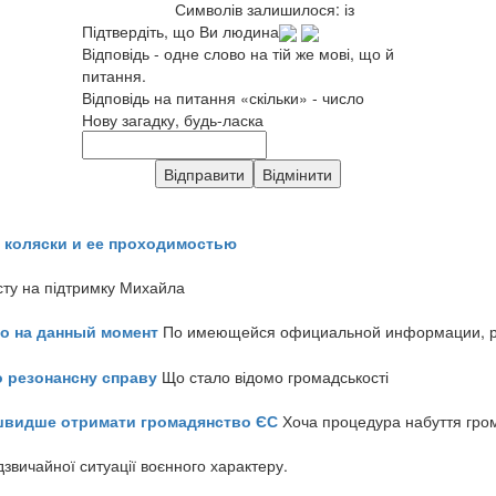
Символів залишилося:
із
Підтвердіть, що Ви людина
Відповідь - одне слово на тій же мові, що й
питання.
Відповідь на питання «скільки» - число
Нову загадку, будь-ласка
 коляски и ее проходимостью
сту на підтримку Михайла
но на данный момент
По имеющейся официальной информации, реч
о резонансну справу
Що стало відомо громадськості
айшвидше отримати громадянство ЄС
Хоча процедура набуття гром
звичайної ситуації воєнного характеру.