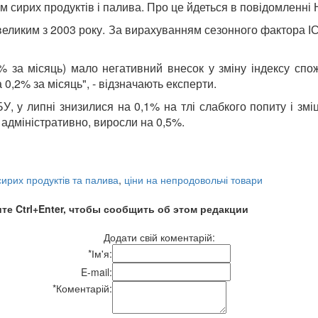
 сирих продуктів і палива. Про це йдеться в повідомленні 
 великим з 2003 року. За вирахуванням сезонного фактора І
% за місяць) мало негативний внесок у зміну індексу спож
,2% за місяць", - відзначають експерти.
У, у липні знизилися на 0,1% на тлі слабкого попиту і зм
 адміністративно, виросли на 0,5%.
ирих продуктів та палива
,
ціни на непродовольчі товари
те Ctrl+Enter, чтобы сообщить об этом редакции
Додати свій коментарій:
*
Ім'я:
E-mail:
*
Коментарій: