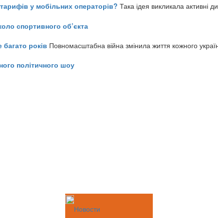
ь тарифів у мобільних операторів?
Така ідея викликала активні д
коло спортивного об’єкта
е багато років
Повномасштабна війна змінила життя кожного украї
ного політичного шоу
Новости