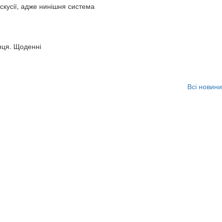
искусії, адже нинішня система
нця. Щоденні
Всі новини