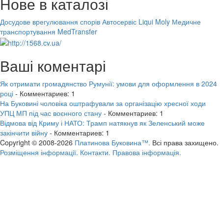
Нове в каталозі
Досудове врегулювання спорів
Автосервіс Liqui Moly
Медичне
транспортування MedTransfer
Ваші коментарі
Як отримати громадянство Румунії: умови для оформлення в 2024
році
- Комментариев: 1
На Буковині чоловіка оштрафували за організацію хресної ходи
УПЦ МП під час воєнного стану
- Комментариев: 1
Відмова від Криму і НАТО: Трамп натякнув як Зеленський може
закінчити війну
- Комментариев: 1
Copyright © 2008-2026
Платинова Буковина™.
Всі права захищено.
Розміщення інформації.
Контакти.
Правова інформація.