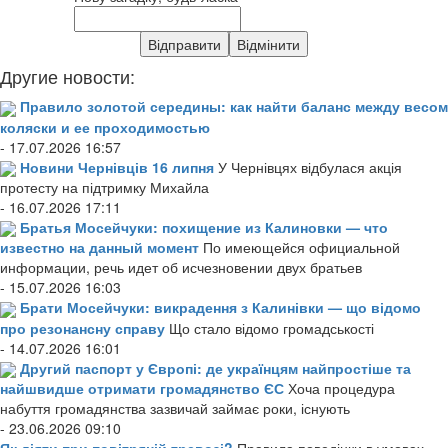
Другие новости:
Правило золотой середины: как найти баланс между весом
коляски и ее проходимостью
- 17.07.2026 16:57
Новини Чернівців 16 липня
У Чернівцях відбулася акція
протесту на підтримку Михайла
- 16.07.2026 17:11
Братья Мосейчуки: похищение из Калиновки — что
известно на данный момент
По имеющейся официальной
информации, речь идет об исчезновении двух братьев
- 15.07.2026 16:03
Брати Мосейчуки: викрадення з Калинівки — що відомо
про резонансну справу
Що стало відомо громадськості
- 14.07.2026 16:01
Другий паспорт у Європі: де українцям найпростіше та
найшвидше отримати громадянство ЄС
Хоча процедура
набуття громадянства зазвичай займає роки, існують
- 23.06.2026 09:10
Як діяти при повітряній тревозі?
Правила поведінки в умовах