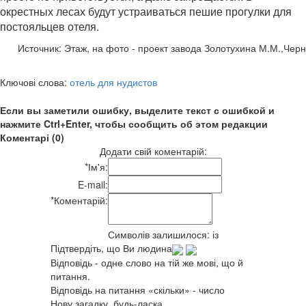
окрестных лесах будут устраиваться пешие прогулки для
постояльцев отеля.
Источник: Этаж, на фото - проект завода Золотухина М.М.,Черн
Ключові слова:
отель для нудистов
Если вы заметили ошибку, выделите текст с ошибкой и
нажмите Ctrl+Enter, чтобы сообщить об этом редакции
Коментарі (0)
Додати свій коментарій:
*
Ім'я:
E-mail:
*
Коментарій:
Символів залишилося:
із
Підтвердіть, що Ви людина
Відповідь - одне слово на тій же мові, що й
питання.
Відповідь на питання «скільки» - число
Нову загадку, будь-ласка