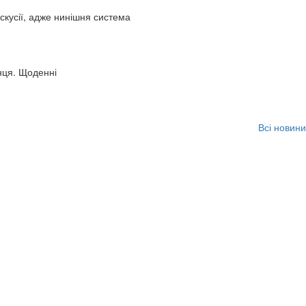
искусії, адже нинішня система
нця. Щоденні
Всі новини