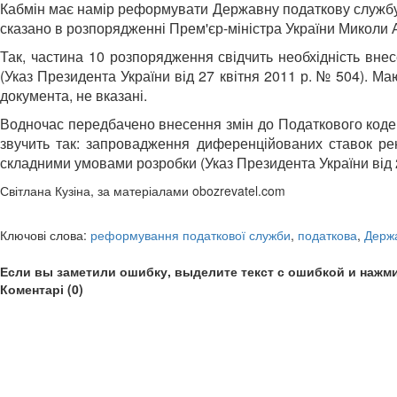
Кабмін має намір реформувати Державну податкову службу (
сказано в розпорядженні Прем'єр-міністра України Миколи А
Так, частина 10 розпорядження свідчить необхідність вне
(Указ Президента України від 27 квітня 2011 р. № 504). М
документа, не вказані.
Водночас передбачено внесення змін до Податкового кодекс
звучить так: запровадження диференційованих ставок ре
складними умовами розробки (Указ Президента України від 2
Світлана Кузіна, за матеріалами obozrevatel.com
Ключові слова:
реформування податкової служби
,
податкова
,
Держ
Если вы заметили ошибку, выделите текст с ошибкой и нажми
Коментарі (0)