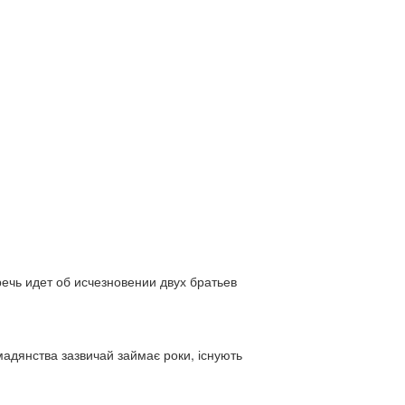
ь идет об исчезновении двух братьев
адянства зазвичай займає роки, існують