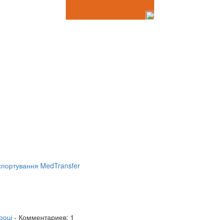
портування MedTransfer
році
- Комментариев: 1