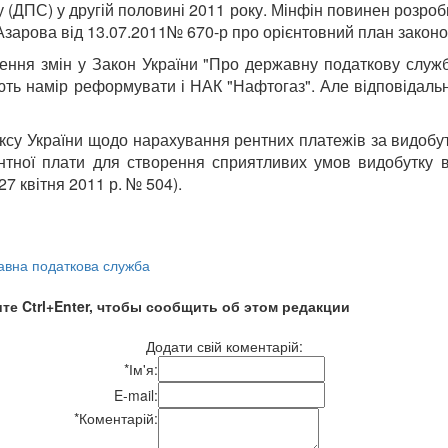
ДПС) у другій половині 2011 року. Мінфін повинен розроби
зарова від 13.07.2011№ 670-р про орієнтовний план законоп
сення змін у Закон України "Про державну податкову служ
ають намір реформувати і НАК "Нафтогаз". Але відповідальн
у України щодо нарахування рентних платежів за видобуті 
нтної плати для створення сприятливих умов видобутку 
7 квітня 2011 р. № 504).
авна податкова служба
те Ctrl+Enter, чтобы сообщить об этом редакции
Додати свій коментарій:
*
Ім'я:
E-mail:
*
Коментарій: