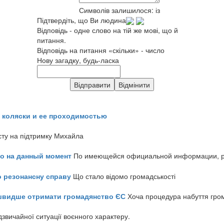
Символів залишилося:
із
Підтвердіть, що Ви людина
Відповідь - одне слово на тій же мові, що й
питання.
Відповідь на питання «скільки» - число
Нову загадку, будь-ласка
 коляски и ее проходимостью
сту на підтримку Михайла
но на данный момент
По имеющейся официальной информации, реч
о резонансну справу
Що стало відомо громадськості
айшвидше отримати громадянство ЄС
Хоча процедура набуття гром
звичайної ситуації воєнного характеру.