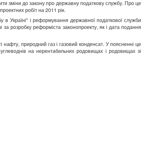
ти зміни до закону про державну податкову службу. Про це
роектних робіт на 2011 рік.
бу в Україні" і реформування державної податкової служби
і за розробку реформіста законопроекту, як і дата подання
нафту, природний газ і газовий конденсат. У поясненні це
вуглеводнів на нерентабельних родовищах і родовищах зі