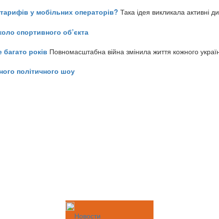
ь тарифів у мобільних операторів?
Така ідея викликала активні д
коло спортивного об’єкта
е багато років
Повномасштабна війна змінила життя кожного украї
ного політичного шоу
Новости