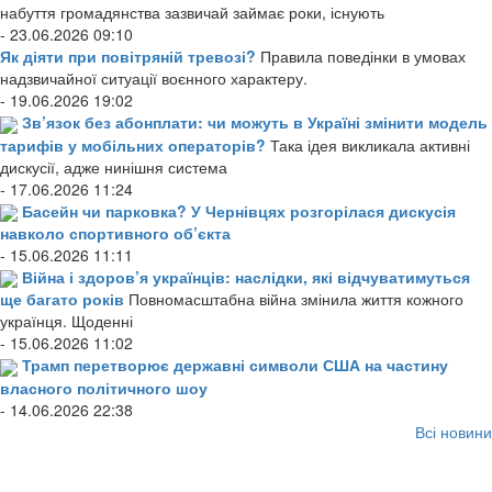
набуття громадянства зазвичай займає роки, існують
- 23.06.2026 09:10
Як діяти при повітряній тревозі?
Правила поведінки в умовах
надзвичайної ситуації воєнного характеру.
- 19.06.2026 19:02
Зв’язок без абонплати: чи можуть в Україні змінити модель
тарифів у мобільних операторів?
Така ідея викликала активні
дискусії, адже нинішня система
- 17.06.2026 11:24
Басейн чи парковка? У Чернівцях розгорілася дискусія
навколо спортивного об’єкта
- 15.06.2026 11:11
Війна і здоров’я українців: наслідки, які відчуватимуться
ще багато років
Повномасштабна війна змінила життя кожного
українця. Щоденні
- 15.06.2026 11:02
Трамп перетворює державні символи США на частину
власного політичного шоу
- 14.06.2026 22:38
Всі новини