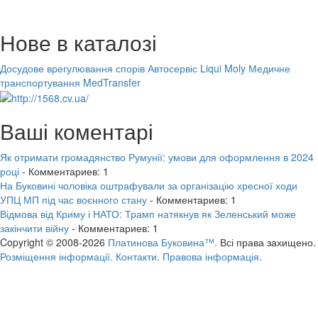
Нове в каталозі
Досудове врегулювання спорів
Автосервіс Liqui Moly
Медичне
транспортування MedTransfer
Ваші коментарі
Як отримати громадянство Румунії: умови для оформлення в 2024
році
- Комментариев: 1
На Буковині чоловіка оштрафували за організацію хресної ходи
УПЦ МП під час воєнного стану
- Комментариев: 1
Відмова від Криму і НАТО: Трамп натякнув як Зеленський може
закінчити війну
- Комментариев: 1
Copyright © 2008-2026
Платинова Буковина™.
Всі права захищено.
Розміщення інформації.
Контакти.
Правова інформація.