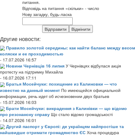
питання.
Відповідь на питання «скільки» - число
Нову загадку, будь-ласка
Другие новости:
Правило золотой середины: как найти баланс между весом
коляски и ее проходимостью
- 17.07.2026 16:57
Новини Чернівців 16 липня
У Чернівцях відбулася акція
протесту на підтримку Михайла
- 16.07.2026 17:11
Братья Мосейчуки: похищение из Калиновки — что
известно на данный момент
По имеющейся официальной
информации, речь идет об исчезновении двух братьев
- 15.07.2026 16:03
Брати Мосейчуки: викрадення з Калинівки — що відомо
про резонансну справу
Що стало відомо громадськості
- 14.07.2026 16:01
Другий паспорт у Європі: де українцям найпростіше та
найшвидше отримати громадянство ЄС
Хоча процедура