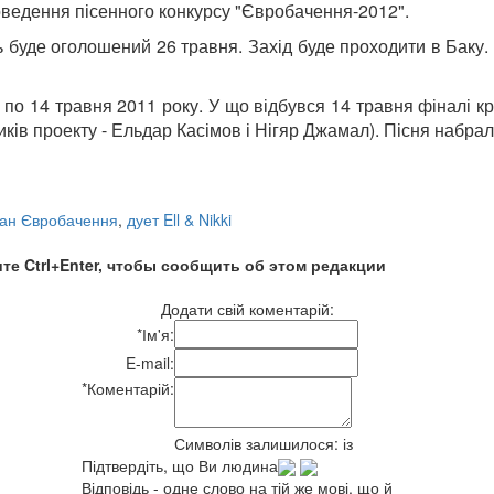
ведення пісенного конкурсу "Євробачення-2012".
ь буде оголошений 26 травня. Захід буде проходити в Баку.
по 14 травня 2011 року. У що відбувся 14 травня фіналі к
ків проекту - Ельдар Касімов і Нігяр Джамал). Пісня набрал
ан Євробачення
,
дует Ell & Nikki
те Ctrl+Enter, чтобы сообщить об этом редакции
Додати свій коментарій:
*
Ім'я:
E-mail:
*
Коментарій:
Символів залишилося:
із
Підтвердіть, що Ви людина
Відповідь - одне слово на тій же мові, що й