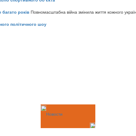
е багато років
Повномасштабна війна змінила життя кожного украї
ного політичного шоу
Новости