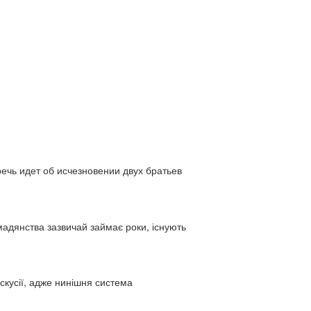
ь идет об исчезновении двух братьев
адянства зазвичай займає роки, існують
искусії, адже нинішня система