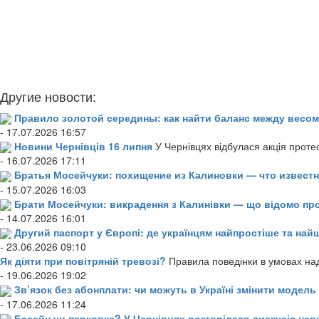
Другие новости:
Правило золотой середины: как найти баланс между весом
- 17.07.2026 16:57
Новини Чернівців 16 липня
У Чернівцях відбулася акція проте
- 16.07.2026 17:11
Братья Мосейчуки: похищение из Калиновки — что извест
- 15.07.2026 16:03
Брати Мосейчуки: викрадення з Калинівки — що відомо пр
- 14.07.2026 16:01
Другий паспорт у Європі: де українцям найпростіше та н
- 23.06.2026 09:10
Як діяти при повітряній тревозі?
Правила поведінки в умовах над
- 19.06.2026 19:02
Зв’язок без абонплати: чи можуть в Україні змінити модел
- 17.06.2026 11:24
Басейн чи парковка? У Чернівцях розгорілася дискусія нав