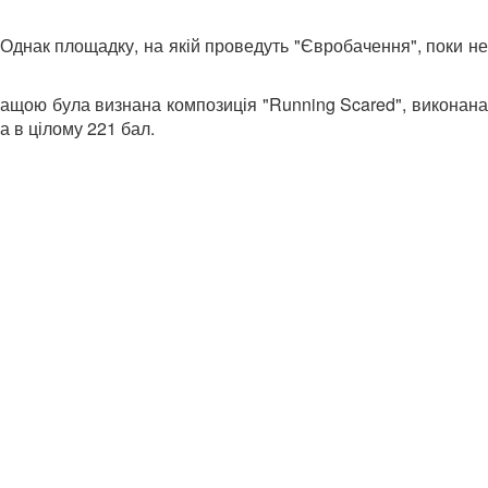
 Однак площадку, на якій проведуть "Євробачення", поки не
ращою була визнана композиція "Running Scared", виконана
а в цілому 221 бал.