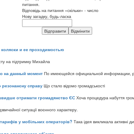
питання.
Відповідь на питання «скільки» - число
Нову загадку, будь-ласка
 коляски и ее проходимостью
сту на підтримку Михайла
но на данный момент
По имеющейся официальной информации, реч
о резонансну справу
Що стало відомо громадськості
айшвидше отримати громадянство ЄС
Хоча процедура набуття гром
звичайної ситуації воєнного характеру.
ь тарифів у мобільних операторів?
Така ідея викликала активні д
коло спортивного об’єкта