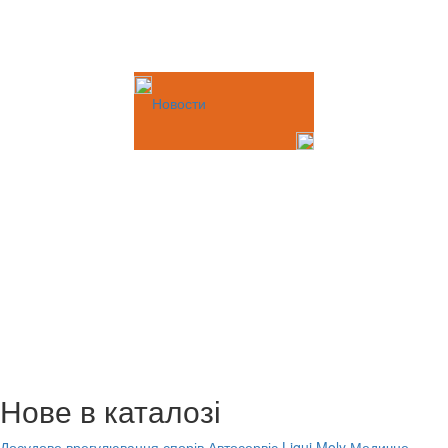
Новости
Нове в каталозі
Досудове врегулювання спорів
Автосервіс Liqui Moly
Медичне