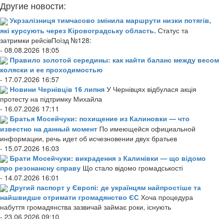
Другие новости:
Укрзалізниця тимчасово змінила маршрути низки потягів,
які курсують через Кіровоградську область.
Статус та
затримки рейсівПоїзд №128:
- 08.08.2026 18:05
Правило золотой середины: как найти баланс между весом
коляски и ее проходимостью
- 17.07.2026 16:57
Новини Чернівців 16 липня
У Чернівцях відбулася акція
протесту на підтримку Михайла
- 16.07.2026 17:11
Братья Мосейчуки: похищение из Калиновки — что
известно на данный момент
По имеющейся официальной
информации, речь идет об исчезновении двух братьев
- 15.07.2026 16:03
Брати Мосейчуки: викрадення з Калинівки — що відомо
про резонансну справу
Що стало відомо громадськості
- 14.07.2026 16:01
Другий паспорт у Європі: де українцям найпростіше та
найшвидше отримати громадянство ЄС
Хоча процедура
набуття громадянства зазвичай займає роки, існують
- 23.06.2026 09:10