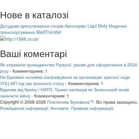
Нове в каталозі
Досудове врегулювання спорів
Автосервіс Liqui Moly
Медичне
транспортування MedTransfer
Ваші коментарі
Як отримати громадянство Румунії: умови для оформлення в 2024
році
- Комментариев: 1
На Буковині чоловіка оштрафували за організацію хресної ходи
УПЦ МП під час воєнного стану
- Комментариев: 1
Відмова від Криму і НАТО: Трамп натякнув як Зеленський може
закінчити війну
- Комментариев: 1
Copyright © 2008-2026
Платинова Буковина™.
Всі права захищено.
Розміщення інформації.
Контакти.
Правова інформація.