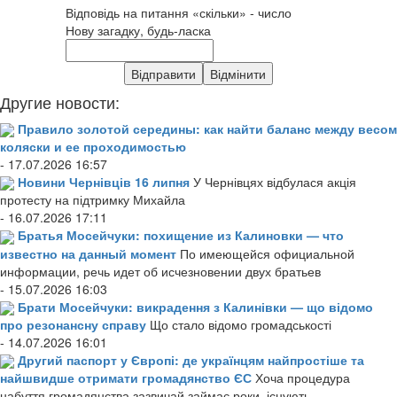
Відповідь на питання «скільки» - число
Нову загадку, будь-ласка
Другие новости:
Правило золотой середины: как найти баланс между весом
коляски и ее проходимостью
- 17.07.2026 16:57
Новини Чернівців 16 липня
У Чернівцях відбулася акція
протесту на підтримку Михайла
- 16.07.2026 17:11
Братья Мосейчуки: похищение из Калиновки — что
известно на данный момент
По имеющейся официальной
информации, речь идет об исчезновении двух братьев
- 15.07.2026 16:03
Брати Мосейчуки: викрадення з Калинівки — що відомо
про резонансну справу
Що стало відомо громадськості
- 14.07.2026 16:01
Другий паспорт у Європі: де українцям найпростіше та
найшвидше отримати громадянство ЄС
Хоча процедура
набуття громадянства зазвичай займає роки, існують