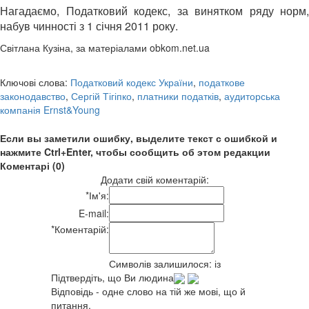
Нагадаємо, Податковий кодекс, за винятком ряду норм,
набув чинності з 1 січня 2011 року.
Світлана Кузіна, за матеріалами obkom.net.ua
Ключові слова:
Податковий кодекс України
,
податкове
законодавство
,
Сергій Тігіпко
,
платники податків
,
аудиторська
компанія Ernst&Young
Если вы заметили ошибку, выделите текст с ошибкой и
нажмите Ctrl+Enter, чтобы сообщить об этом редакции
Коментарі (0)
Додати свій коментарій:
*
Ім'я:
E-mail:
*
Коментарій:
Символів залишилося:
із
Підтвердіть, що Ви людина
Відповідь - одне слово на тій же мові, що й
питання.