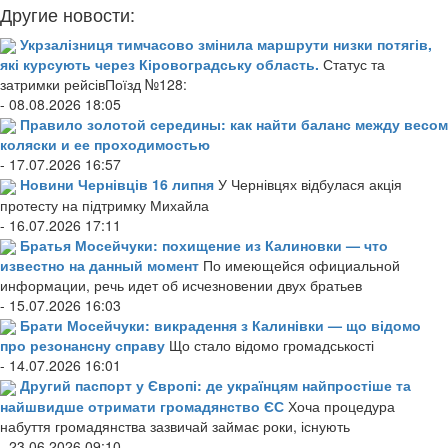
Другие новости:
Укрзалізниця тимчасово змінила маршрути низки потягів,
які курсують через Кіровоградську область.
Статус та
затримки рейсівПоїзд №128:
- 08.08.2026 18:05
Правило золотой середины: как найти баланс между весом
коляски и ее проходимостью
- 17.07.2026 16:57
Новини Чернівців 16 липня
У Чернівцях відбулася акція
протесту на підтримку Михайла
- 16.07.2026 17:11
Братья Мосейчуки: похищение из Калиновки — что
известно на данный момент
По имеющейся официальной
информации, речь идет об исчезновении двух братьев
- 15.07.2026 16:03
Брати Мосейчуки: викрадення з Калинівки — що відомо
про резонансну справу
Що стало відомо громадськості
- 14.07.2026 16:01
Другий паспорт у Європі: де українцям найпростіше та
найшвидше отримати громадянство ЄС
Хоча процедура
набуття громадянства зазвичай займає роки, існують
- 23.06.2026 09:10