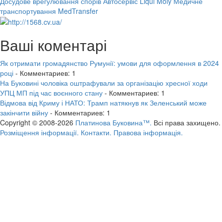
Досудове врегулювання спорів
Автосервіс Liqui Moly
Медичне
транспортування MedTransfer
Ваші коментарі
Як отримати громадянство Румунії: умови для оформлення в 2024
році
- Комментариев: 1
На Буковині чоловіка оштрафували за організацію хресної ходи
УПЦ МП під час воєнного стану
- Комментариев: 1
Відмова від Криму і НАТО: Трамп натякнув як Зеленський може
закінчити війну
- Комментариев: 1
Copyright © 2008-2026
Платинова Буковина™.
Всі права захищено.
Розміщення інформації.
Контакти.
Правова інформація.