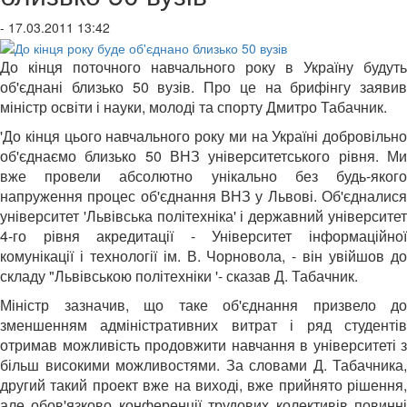
- 17.03.2011 13:42
До кінця поточного навчального року в Україну будуть
об'єднані близько 50 вузів. Про це на брифінгу заявив
міністр освіти і науки, молоді та спорту Дмитро Табачник.
'До кінця цього навчального року ми на Україні добровільно
об'єднаємо близько 50 ВНЗ університетського рівня. Ми
вже провели абсолютно унікально без будь-якого
напруження процес об'єднання ВНЗ у Львові. Об'єдналися
університет 'Львівська політехніка' і державний університет
4-го рівня акредитації - Університет інформаційної
комунікації і технології ім. В. Чорновола, - він увійшов до
складу "Львівською політехніки '- сказав Д. Табачник.
Міністр зазначив, що таке об'єднання призвело до
зменшенням адміністративних витрат і ряд студентів
отримав можливість продовжити навчання в університеті з
більш високими можливостями. За словами Д. Табачника,
другий такий проект вже на виході, вже прийнято рішення,
але обов'язково конференції трудових колективів повинні