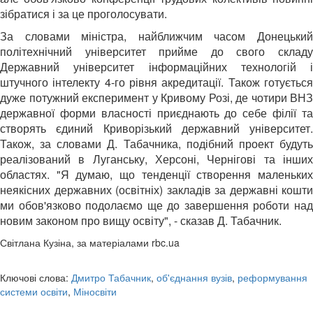
зібратися і за це проголосувати.
За словами міністра, найближчим часом Донецький
політехнічний університет прийме до свого складу
Державний університет інформаційних технологій і
штучного інтелекту 4-го рівня акредитації. Також готується
дуже потужний експеримент у Кривому Розі, де чотири ВНЗ
державної форми власності приєднають до себе філії та
створять єдиний Криворізький державний університет.
Також, за словами Д. Табачника, подібний проект будуть
реалізований в Луганську, Херсоні, Чернігові та інших
областях. "Я думаю, що тенденції створення маленьких
неякісних державних (освітніх) закладів за державні кошти
ми обов'язково подолаємо ще до завершення роботи над
новим законом про вищу освіту", - сказав Д. Табачник.
Світлана Кузіна, за матеріалами rbc.ua
Ключові слова:
Дмитро Табачник
,
об'єднання вузів
,
реформування
системи освіти
,
Міносвіти