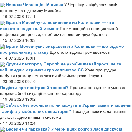
Новини Чернівців 16 липня
У Чернівцях відбулася акція
протесту на підтримку Михайла
- 16.07.2026 17:11
Братья Мосейчуки: похищение из Калиновки — что
известно на данный момент
По имеющейся официальной
информации, речь идет об исчезновении двух братьев
- 15.07.2026 16:03
Брати Мосейчуки: викрадення з Калинівки — що відомо
про резонансну справу
Що стало відомо громадськості
- 14.07.2026 16:01
Другий паспорт у Європі: де українцям найпростіше та
найшвидше отримати громадянство ЄС
Хоча процедура
набуття громадянства зазвичай займає роки, існують
- 23.06.2026 09:10
Як діяти при повітряній тревозі?
Правила поведінки в умовах
надзвичайної ситуації воєнного характеру.
- 19.06.2026 19:02
Зв’язок без абонплати: чи можуть в Україні змінити модель
тарифів у мобільних операторів?
Така ідея викликала активні
дискусії, адже нинішня система
- 17.06.2026 11:24
Басейн чи парковка? У Чернівцях розгорілася дискусія