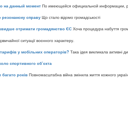
но на данный момент
По имеющейся официальной информации, реч
о резонансну справу
Що стало відомо громадськості
айшвидше отримати громадянство ЄС
Хоча процедура набуття гром
звичайної ситуації воєнного характеру.
ь тарифів у мобільних операторів?
Така ідея викликала активні д
коло спортивного об’єкта
е багато років
Повномасштабна війна змінила життя кожного украї