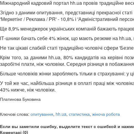
Міжнародний кадровий портал hh.ua провів традиційне весня
Згідно з даними опитування, представниці прекрасної стат
'Меркетінг / Реклама / PR' - 10,8% і 'Адміністративний персон
Ще 8,9% менеджерок українських компаній бажають працювати
ІТ-шники бачать себе 4% жінок, що мають резюме на hh.ua, в о
Не так цікаві слабкій статі традиційно чоловічі сфери 'Безп
Крім того, за даними hh.ua, 80% кандидатів на керівні поз
заробітні плати, ніж чоловіки. Середня різниця в побажанн
Більше чоловіків жінки заробляють тільки в страхуванні: у 
У той же час, найбільша різниця в оплаті праці між чоловік
43% нижче, ніж чоловіки.
Платинова Буковина
Ключові слова:
опитування
,
hh.ua
,
статистика
,
жіноча робота
Если вы заметили ошибку, выделите текст с ошибкой и нажми
Коментарі (0)