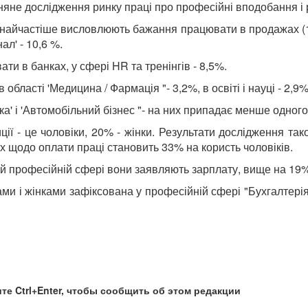
не дослідження ринку праці про професійні вподобання і рі
і найчастіше висловлюють бажання працювати в продажах (1
ал' - 10,6 %.
 в банках, у сфері HR та тренінгів - 8,5%.
бласті 'Медицина / Фармація "- 3,2%, в освіті і науці - 2,9%
ека' і 'Автомобільний бізнес "- на них припадає менше одного
иції - це чоловіки, 20% - жінки. Результати дослідження т
ях щодо оплати праці становить 33% на користь чоловіків.
цій професійній сфері вони заявляють зарплату, вище на 19%
ами і жінками зафіксована у професійній сфері "Бухгалтерія 
те Ctrl+Enter, чтобы сообщить об этом редакции