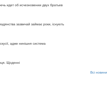
ь идет об исчезновении двух братьев
адянства зазвичай займає роки, існують
искусії, адже нинішня система
нця. Щоденні
Всі новини