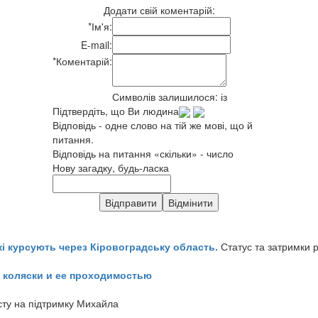
Додати свій коментарій:
*
Ім'я:
E-mail:
*
Коментарій:
Символів залишилося:
із
Підтвердіть, що Ви людина
Відповідь - одне слово на тій же мові, що й
питання.
Відповідь на питання «скільки» - число
Нову загадку, будь-ласка
кі курсують через Кіровоградську область.
Статус та затримки 
 коляски и ее проходимостью
сту на підтримку Михайла