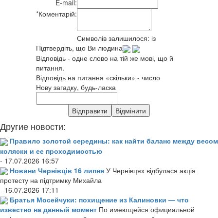
E-mail:
*
Коментарій:
Символів залишилося:
із
Підтвердіть, що Ви людина
Відповідь - одне слово на тій же мові, що й
питання.
Відповідь на питання «скільки» - число
Нову загадку, будь-ласка
Другие новости:
Правило золотой середины: как найти баланс между весом
коляски и ее проходимостью
- 17.07.2026 16:57
Новини Чернівців 16 липня
У Чернівцях відбулася акція
протесту на підтримку Михайла
- 16.07.2026 17:11
Братья Мосейчуки: похищение из Калиновки — что
известно на данный момент
По имеющейся официальной