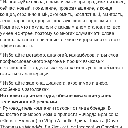
* Используйте слова, применяемые при продаже: наконец,
сейчас, новый, появление, провозглашение, в конце
концов, ограниченный, экономить, бесплатный, выиграть,
легко, гарантии, прорыв, пользующийся спросом и т. п.
Помните, что покупатели с каждым днем становятся все
умнее и хитрее, поэтому во многих случаях эти слова
превращаются в приевшиеся клише и утрачивают свою
эффективность.
* Избегайте метафор, аналогий, каламбуров, игры слов,
профессионального жаргона и прочих языковых
неточностей. В отдельных случаях очень успешной может
оказаться аллитерация.
* Избегайте жаргона, диалекта, акронимов и цифр,
особенно в заголовках.
Вот некоторые методы, обеспечивающие успех
телевизионной рекламы.
* Руководитель компании говорит от лица бренда. В
качестве примеров можно привести Ричарда Брансона
(Richard Branson) из Virgin Atlantic, Дэйва Томаса (Dave
Thomas) из Wendy's, Ли Якокку (Lee lacocca) из Chrysler и