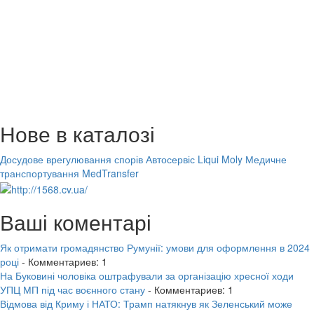
Нове в каталозі
Досудове врегулювання спорів
Автосервіс Liqui Moly
Медичне
транспортування MedTransfer
Ваші коментарі
Як отримати громадянство Румунії: умови для оформлення в 2024
році
- Комментариев: 1
На Буковині чоловіка оштрафували за організацію хресної ходи
УПЦ МП під час воєнного стану
- Комментариев: 1
Відмова від Криму і НАТО: Трамп натякнув як Зеленський може