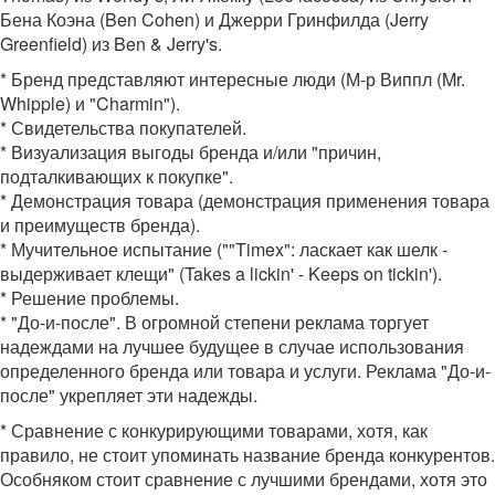
Бена Коэна (Ben Cohen) и Джерри Гринфилда (Jerry
Greenfield) из Ben & Jerry's.
* Бренд представляют интересные люди (М-р Виппл (Mr.
Whipple) и "Charmin").
* Свидетельства покупателей.
* Визуализация выгоды бренда и/или "причин,
подталкивающих к покупке".
* Демонстрация товара (демонстрация применения товара
и преимуществ бренда).
* Мучительное испытание (""Timex": ласкает как шелк -
выдерживает клещи" (Takes a lickin' - Keeps on tickin').
* Решение проблемы.
* "До-и-после". В огромной степени реклама торгует
надеждами на лучшее будущее в случае использования
определенного бренда или товара и услуги. Реклама "До-и-
после" укрепляет эти надежды.
* Сравнение с конкурирующими товарами, хотя, как
правило, не стоит упоминать название бренда конкурентов.
Особняком стоит сравнение с лучшими брендами, хотя это