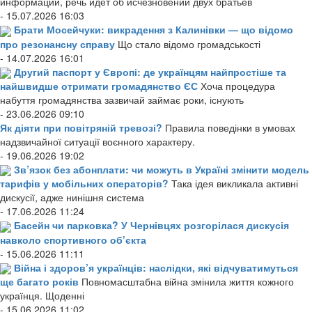
информации, речь идет об исчезновении двух братьев
- 15.07.2026 16:03
Брати Мосейчуки: викрадення з Калинівки — що відомо
про резонансну справу
Що стало відомо громадськості
- 14.07.2026 16:01
Другий паспорт у Європі: де українцям найпростіше та
найшвидше отримати громадянство ЄС
Хоча процедура
набуття громадянства зазвичай займає роки, існують
- 23.06.2026 09:10
Як діяти при повітряній тревозі?
Правила поведінки в умовах
надзвичайної ситуації воєнного характеру.
- 19.06.2026 19:02
Зв’язок без абонплати: чи можуть в Україні змінити модель
тарифів у мобільних операторів?
Така ідея викликала активні
дискусії, адже нинішня система
- 17.06.2026 11:24
Басейн чи парковка? У Чернівцях розгорілася дискусія
навколо спортивного об’єкта
- 15.06.2026 11:11
Війна і здоров’я українців: наслідки, які відчуватимуться
ще багато років
Повномасштабна війна змінила життя кожного
українця. Щоденні
- 15.06.2026 11:02