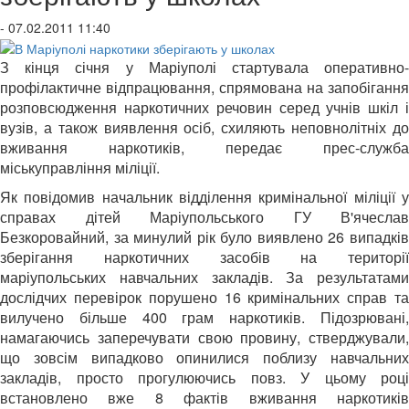
- 07.02.2011 11:40
З кінця січня у Маріуполі стартувала оперативно-
профілактичне відпрацювання, спрямована на запобігання
розповсюдження наркотичних речовин серед учнів шкіл і
вузів, а також виявлення осіб, схиляють неповнолітніх до
вживання наркотиків, передає прес-служба
міськуправління міліції.
Як повідомив начальник відділення кримінальної міліції у
справах дітей Маріупольського ГУ В'ячеслав
Безкоровайний, за минулий рік було виявлено 26 випадків
зберігання наркотичних засобів на території
маріупольських навчальних закладів. За результатами
дослідчих перевірок порушено 16 кримінальних справ та
вилучено більше 400 грам наркотиків. Підозрювані,
намагаючись заперечувати свою провину, стверджували,
що зовсім випадково опинилися поблизу навчальних
закладів, просто прогулюючись повз. У цьому році
встановлено вже 8 фактів вживання наркотиків