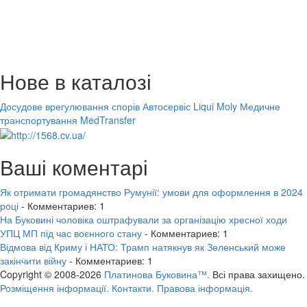
Нове в каталозі
Досудове врегулювання спорів
Автосервіс Liqui Moly
Медичне
транспортування MedTransfer
Ваші коментарі
Як отримати громадянство Румунії: умови для оформлення в 2024
році
- Комментариев: 1
На Буковині чоловіка оштрафували за організацію хресної ходи
УПЦ МП під час воєнного стану
- Комментариев: 1
Відмова від Криму і НАТО: Трамп натякнув як Зеленський може
закінчити війну
- Комментариев: 1
Copyright © 2008-2026
Платинова Буковина™.
Всі права захищено.
Розміщення інформації.
Контакти.
Правова інформація.