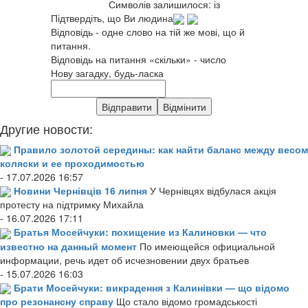
Символів залишилося:
із
Підтвердіть, що Ви людина
Відповідь - одне слово на тій же мові, що й
питання.
Відповідь на питання «скільки» - число
Нову загадку, будь-ласка
Другие новости:
Правило золотой середины: как найти баланс между весом
коляски и ее проходимостью
- 17.07.2026 16:57
Новини Чернівців 16 липня
У Чернівцях відбулася акція
протесту на підтримку Михайла
- 16.07.2026 17:11
Братья Мосейчуки: похищение из Калиновки — что
известно на данный момент
По имеющейся официальной
информации, речь идет об исчезновении двух братьев
- 15.07.2026 16:03
Брати Мосейчуки: викрадення з Калинівки — що відомо
про резонансну справу
Що стало відомо громадськості