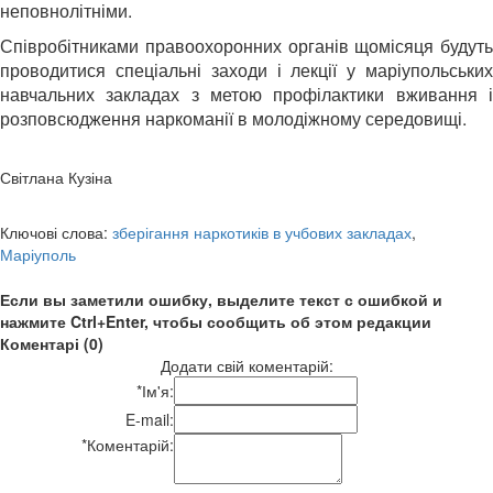
неповнолітніми.
Співробітниками правоохоронних органів щомісяця будуть
проводитися спеціальні заходи і лекції у маріупольських
навчальних закладах з метою профілактики вживання і
розповсюдження наркоманії в молодіжному середовищі.
Світлана Кузіна
Ключові слова:
зберігання наркотиків в учбових закладах
,
Маріуполь
Если вы заметили ошибку, выделите текст с ошибкой и
нажмите Ctrl+Enter, чтобы сообщить об этом редакции
Коментарі (0)
Додати свій коментарій:
*
Ім'я:
E-mail:
*
Коментарій: