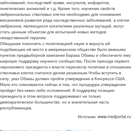
заболеваний, последствий травм, инсультов, инфарктов,
генетических аномалий и т.д. Кроме того, изучение свойств
эмбриональных стволовых клеток необходимо для понимания
механизмов развития ряда наследственных заболеваний, а клетки
эмбрионов, являющихся носителями различных мутаций, могут
стать ценным объектом для испытаний новых методов
лекарственной терапии.
Обещание покончить с политизацией науки и вернуть ей
подобающее ей место в американском обществе было важными
пунктом предвыборной кампании Барака Обамы и обеспечило ему
широкую поддержку научного сообщества. После прихода первого
чернокожего президента к власти пересмотр политики в отношении
стволовых клеток считался делом решенным.Чтобы вступить в
силу, указ Обамы должен пройти утверждение в Конгрессе США.
Мало кто сомневается сейчас в том, что процедура утверждения
пройдет без каких-либо осложнений. В поддержку позицию
президента в этом вопросе поддерживает не только
демократическое большинство, но и значительная часть
республиканцев.
Источник: www.medportal.ru