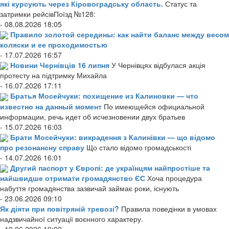
які курсують через Кіровоградську область.
Статус та
затримки рейсівПоїзд №128:
- 08.08.2026 18:05
Правило золотой середины: как найти баланс между весом
коляски и ее проходимостью
- 17.07.2026 16:57
Новини Чернівців 16 липня
У Чернівцях відбулася акція
протесту на підтримку Михайла
- 16.07.2026 17:11
Братья Мосейчуки: похищение из Калиновки — что
известно на данный момент
По имеющейся официальной
информации, речь идет об исчезновении двух братьев
- 15.07.2026 16:03
Брати Мосейчуки: викрадення з Калинівки — що відомо
про резонансну справу
Що стало відомо громадськості
- 14.07.2026 16:01
Другий паспорт у Європі: де українцям найпростіше та
найшвидше отримати громадянство ЄС
Хоча процедура
набуття громадянства зазвичай займає роки, існують
- 23.06.2026 09:10
Як діяти при повітряній тревозі?
Правила поведінки в умовах
надзвичайної ситуації воєнного характеру.