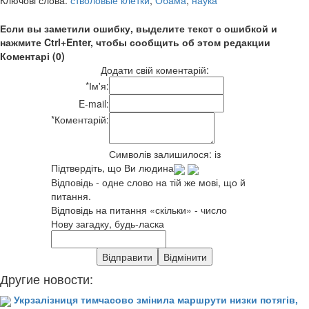
Ключові слова:
стволовые клетки
,
Обама
,
наука
Если вы заметили ошибку, выделите текст с ошибкой и
нажмите Ctrl+Enter, чтобы сообщить об этом редакции
Коментарі (0)
Додати свій коментарій:
*
Ім'я:
E-mail:
*
Коментарій:
Символів залишилося:
із
Підтвердіть, що Ви людина
Відповідь - одне слово на тій же мові, що й
питання.
Відповідь на питання «скільки» - число
Нову загадку, будь-ласка
Другие новости:
Укрзалізниця тимчасово змінила маршрути низки потягів,