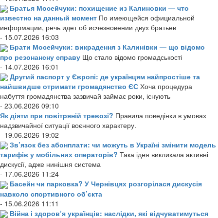
Братья Мосейчуки: похищение из Калиновки — что
известно на данный момент
По имеющейся официальной
информации, речь идет об исчезновении двух братьев
- 15.07.2026 16:03
Брати Мосейчуки: викрадення з Калинівки — що відомо
про резонансну справу
Що стало відомо громадськості
- 14.07.2026 16:01
Другий паспорт у Європі: де українцям найпростіше та
найшвидше отримати громадянство ЄС
Хоча процедура
набуття громадянства зазвичай займає роки, існують
- 23.06.2026 09:10
Як діяти при повітряній тревозі?
Правила поведінки в умовах
надзвичайної ситуації воєнного характеру.
- 19.06.2026 19:02
Зв’язок без абонплати: чи можуть в Україні змінити модель
тарифів у мобільних операторів?
Така ідея викликала активні
дискусії, адже нинішня система
- 17.06.2026 11:24
Басейн чи парковка? У Чернівцях розгорілася дискусія
навколо спортивного об’єкта
- 15.06.2026 11:11
Війна і здоров’я українців: наслідки, які відчуватимуться