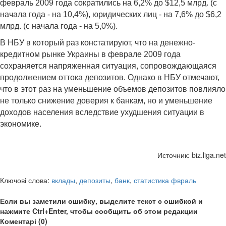
февраль 2009 года сократились на 6,2% до $12,5 млрд. (с
начала года - на 10,4%), юридических лиц - на 7,6% до $6,2
млрд. (с начала года - на 5,0%).
В НБУ в который раз констатируют, что на денежно-
кредитном рынке Украины в феврале 2009 года
сохраняется напряженная ситуация, сопровождающаяся
продолжением оттока депозитов. Однако в НБУ отмечают,
что в этот раз на уменьшение объемов депозитов повлияло
не только снижение доверия к банкам, но и уменьшение
доходов населения вследствие ухудшения ситуации в
экономике.
Источник: biz.liga.net
Ключові слова:
вклады
,
депозиты
,
банк
,
статистика фвраль
Если вы заметили ошибку, выделите текст с ошибкой и
нажмите Ctrl+Enter, чтобы сообщить об этом редакции
Коментарі (0)