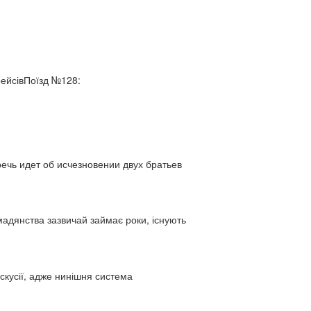
рейсівПоїзд №128:
ь идет об исчезновении двух братьев
адянства зазвичай займає роки, існують
искусії, адже нинішня система