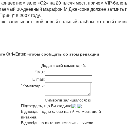
 концертном зале «O2» на 20 тысяч мест, причем VIP-билет
агаемый 30-дневный марафон М.Джексона должен затмить п
ринц" в 2007 году.
к- записывает свой новый сольный альбом, который появит
те Ctrl+Enter, чтобы сообщить об этом редакции
Додати свій коментарій:
*
Ім'я:
E-mail:
*
Коментарій:
Символів залишилося:
із
Підтвердіть, що Ви людина
Відповідь - одне слово на тій же мові, що й
питання.
Відповідь на питання «скільки» - число