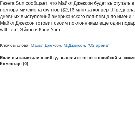
Газета Sun сообщает, что Майкл Джексон будет выступать в
полтора миллиона фунтов ($2,16 млн) за концерт.Предпол
дневных выступлений американского поп-певца по имени "П
Майкл Джексон готовит своим поклонникам еще один подаро
will.i.am, Эйкон и Кэни Уэст
Ключові слова:
Майкл Джексон
,
М.Джексон
,
"О2 арена"
Если вы заметили ошибку, выделите текст с ошибкой и нажми
Коментарі (0)