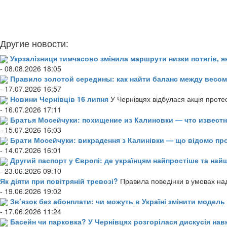
Другие новости:
Укрзалізниця тимчасово змінила маршрути низки потягів, я
- 08.08.2026 18:05
Правило золотой середины: как найти баланс между весом
- 17.07.2026 16:57
Новини Чернівців 16 липня
У Чернівцях відбулася акція проте
- 16.07.2026 17:11
Братья Мосейчуки: похищение из Калиновки — что извест
- 15.07.2026 16:03
Брати Мосейчуки: викрадення з Калинівки — що відомо пр
- 14.07.2026 16:01
Другий паспорт у Європі: де українцям найпростіше та н
- 23.06.2026 09:10
Як діяти при повітряній тревозі?
Правила поведінки в умовах над
- 19.06.2026 19:02
Зв’язок без абонплати: чи можуть в Україні змінити модел
- 17.06.2026 11:24
Басейн чи парковка? У Чернівцях розгорілася дискусія нав