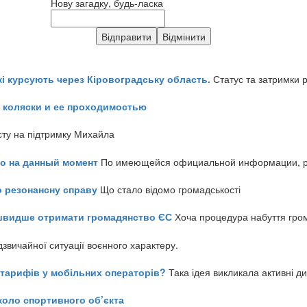
Нову загадку, будь-ласка
кі курсують через Кіровоградську область.
Статус та затримки 
 коляски и ее проходимостью
сту на підтримку Михайла
но на данный момент
По имеющейся официальной информации, реч
о резонансну справу
Що стало відомо громадськості
айшвидше отримати громадянство ЄС
Хоча процедура набуття гром
звичайної ситуації воєнного характеру.
ь тарифів у мобільних операторів?
Така ідея викликала активні д
коло спортивного об’єкта