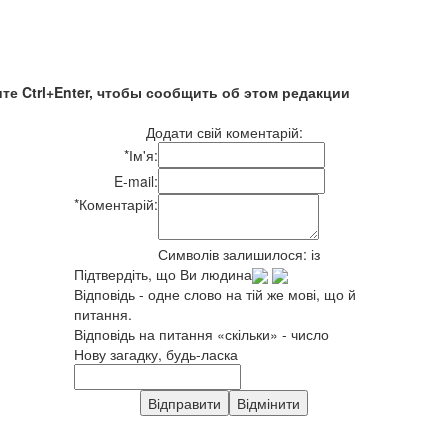
те Ctrl+Enter, чтобы сообщить об этом редакции
Додати свій коментарій:
*
Ім'я:
E-mail:
*
Коментарій:
Символів залишилося:
із
Підтвердіть, що Ви людина
Відповідь - одне слово на тій же мові, що й
питання.
Відповідь на питання «скільки» - число
Нову загадку, будь-ласка