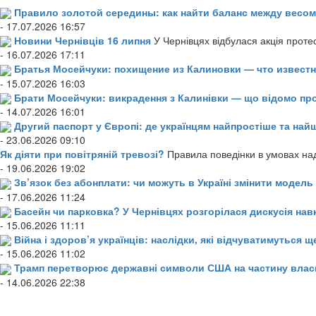
Правило золотой середины: как найти баланс между весом
- 17.07.2026 16:57
Новини Чернівців 16 липня
У Чернівцях відбулася акція проте
- 16.07.2026 17:11
Братья Мосейчуки: похищение из Калиновки — что извест
- 15.07.2026 16:03
Брати Мосейчуки: викрадення з Калинівки — що відомо пр
- 14.07.2026 16:01
Другий паспорт у Європі: де українцям найпростіше та н
- 23.06.2026 09:10
Як діяти при повітряній тревозі?
Правила поведінки в умовах над
- 19.06.2026 19:02
Зв’язок без абонплати: чи можуть в Україні змінити модел
- 17.06.2026 11:24
Басейн чи парковка? У Чернівцях розгорілася дискусія нав
- 15.06.2026 11:11
Війна і здоров’я українців: наслідки, які відчуватимуться щ
- 15.06.2026 11:02
Трамп перетворює державні символи США на частину влас
- 14.06.2026 22:38