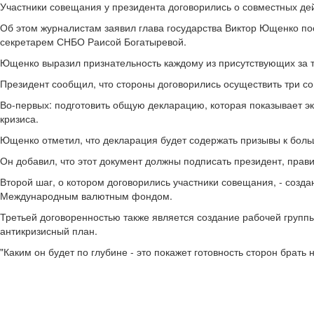
Участники совещания у президента договорились о совместных де
Об этом журналистам заявил глава государства Виктор Ющенко п
секретарем СНБО Раисой Богатыревой.
Ющенко выразил признательность каждому из присутствующих за то
Президент сообщил, что стороны договорились осуществить три с
Во-первых: подготовить общую декларацию, которая показывает эк
кризиса.
Ющенко отметил, что декларация будет содержать призывы к бол
Он добавил, что этот документ должны подписать президент, прави
Второй шаг, о котором договорились участники совещания, - созд
Международным валютным фондом.
Третьей договоренностью также является создание рабочей группы
антикризисный план.
"Каким он будет по глубине - это покажет готовность сторон брать