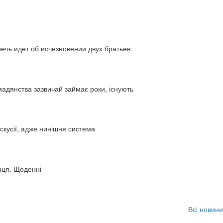
ь идет об исчезновении двух братьев
адянства зазвичай займає роки, існують
искусії, адже нинішня система
нця. Щоденні
Всі новини