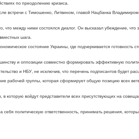
йствиях по преодолению кризиса.
осле встречи с Тимошенко, Литвином, главой Нацбанка Владимиро
, что между ними состоялся диалог. Он высказал убеждение, что 
овместных шага.
ономическое состояние Украины, где подчеркивается готовность с
ьшинству и оппозиции совместно формировать эффективную полити
тельство и НБУ, не исключив, что перечень подписантов будет рас
ание рабочей группы, которая сформирует общую позицию всех вет
, в которую войдут представители всех присутствующих на совеща
 на себя политическую ответственность, принимать решения, которы