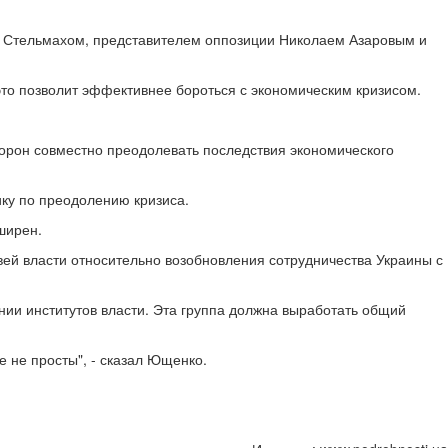
м Стельмахом, представителем оппозиции Николаем Азаровым и
это позволит эффективнее бороться с экономическим кризисом.
торон совместно преодолевать последствия экономического
ку по преодолению кризиса.
ширен.
вей власти относительно возобновления сотрудничества Украины с
нии институтов власти. Эта группа должна выработать общий
е не просты", - сказал Ющенко.