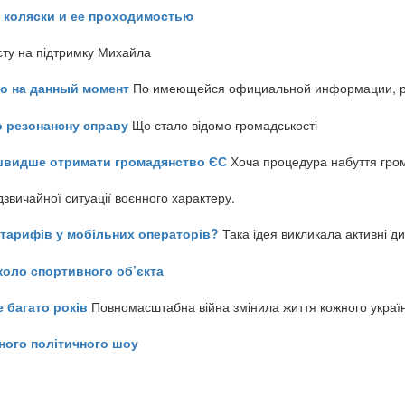
 коляски и ее проходимостью
сту на підтримку Михайла
но на данный момент
По имеющейся официальной информации, реч
о резонансну справу
Що стало відомо громадськості
айшвидше отримати громадянство ЄС
Хоча процедура набуття гром
звичайної ситуації воєнного характеру.
ь тарифів у мобільних операторів?
Така ідея викликала активні д
коло спортивного об’єкта
е багато років
Повномасштабна війна змінила життя кожного украї
ного політичного шоу