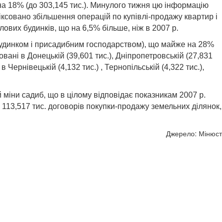
 на 18% (до 303,145 тис.). Минулого тижня цю інформацію
ксовано збільшення операцій по купівлі-продажу квартир і
лових будинків, що на 6,5% більше, ніж в 2007 р.
 будинком і присадибним господарством), що майже на 28%
вані в Донецькій (39,601 тис.), Дніпропетровській (27,831
в Чернівецькій (4,132 тис.) , Тернопільській (4,322 тис.),
ій міни садиб, що в цілому відповідає показникам 2007 р.
о 113,517 тис. договорів покупки-продажу земельних ділянок,
Джерело: Мінюст