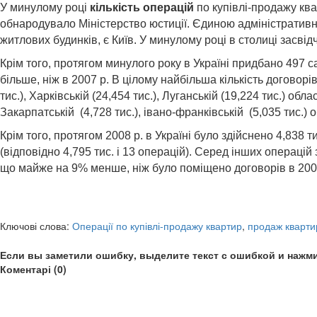
У минулому році
кількість операцій
по купівлі-продажу ква
обнародувало Міністерство юстиції. Єдиною адміністративн
житлових будинків, є Київ. У минулому році в столиці засвід
Крім того, протягом минулого року в Україні придбано 497
більше, ніж в 2007 р. В цілому найбільша кількість договорі
тис.), Харківській (24,454 тис.), Луганській (19,224 тис.) обл
Закарпатській (4,728 тис.), івано-франківській (5,035 тис.) о
Крім того, протягом 2008 р. в Україні було здійснено 4,838 
(відповідно 4,795 тис. і 13 операцій). Серед інших операці
що майже на 9% менше, ніж було поміщено договорів в 200
Ключові слова:
Операції по купівлі-продажу квартир
,
продаж кварти
Если вы заметили ошибку, выделите текст с ошибкой и нажми
Коментарі (0)