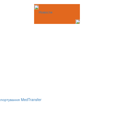
Новости
портування MedTransfer