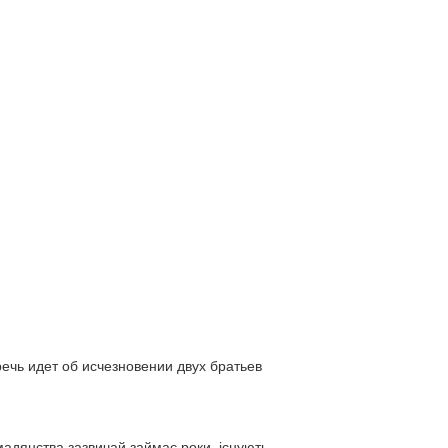
ь идет об исчезновении двух братьев
адянства зазвичай займає роки, існують