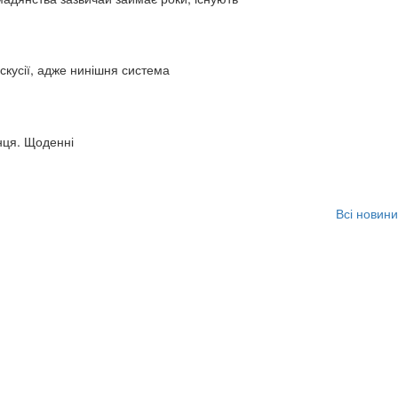
искусії, адже нинішня система
нця. Щоденні
Всі новини