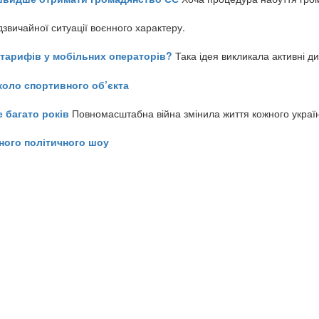
звичайної ситуації воєнного характеру.
ь тарифів у мобільних операторів?
Така ідея викликала активні д
коло спортивного об’єкта
е багато років
Повномасштабна війна змінила життя кожного украї
ного політичного шоу