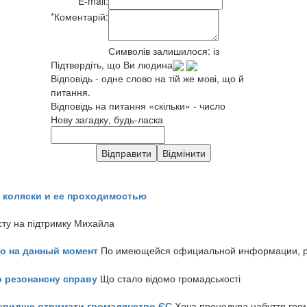
E-mail:
*
Коментарій:
Символів залишилося:
із
Підтвердіть, що Ви людина
Відповідь - одне слово на тій же мові, що й
питання.
Відповідь на питання «скільки» - число
Нову загадку, будь-ласка
 коляски и ее проходимостью
сту на підтримку Михайла
но на данный момент
По имеющейся официальной информации, реч
о резонансну справу
Що стало відомо громадськості
айшвидше отримати громадянство ЄС
Хоча процедура набуття гром