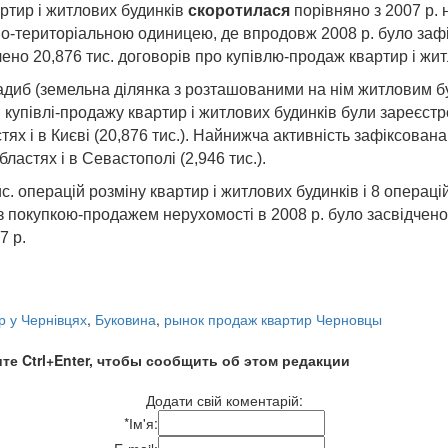
ртир і житлових будинків
скоротилася
порівняно з 2007 р.
о-територіальною одиницею, де впродовж 2008 р. було зафі
чено 20,876 тис. договорів про купівлю-продаж квартир і жит
 садиб (земельна ділянка з розташованими на нім житловим
в купівлі-продажу квартир і житлових будинків були зареєстро
астях і в Києві (20,876 тис.). Найнижча активність зафіксована 
бластях і в Севастополі (2,946 тис.).
тис. операцій розміну квартир і житлових будинків і 8 операц
й з покупкою-продажем нерухомості в 2008 р. було засвідчен
7 р.
р у Чернівцях
,
Буковина
,
рынок продаж квартир Черновцы
те Ctrl+Enter, чтобы сообщить об этом редакции
Додати свій коментарій:
*
Ім'я: