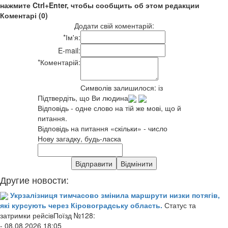
нажмите Ctrl+Enter, чтобы сообщить об этом редакции
Коментарі (0)
Додати свій коментарій:
*
Ім'я:
E-mail:
*
Коментарій:
Символів залишилося:
із
Підтвердіть, що Ви людина
Відповідь - одне слово на тій же мові, що й
питання.
Відповідь на питання «скільки» - число
Нову загадку, будь-ласка
Другие новости:
Укрзалізниця тимчасово змінила маршрути низки потягів,
які курсують через Кіровоградську область.
Статус та
затримки рейсівПоїзд №128:
- 08.08.2026 18:05