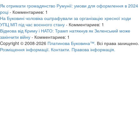
Як отримати громадянство Румунії: умови для оформлення в 2024
році
- Комментариев: 1
На Буковині чоловіка оштрафували за організацію хресної ходи
УПЦ МП під час воєнного стану
- Комментариев: 1
Відмова від Криму і НАТО: Трамп натякнув як Зеленський може
закінчити війну
- Комментариев: 1
Copyright © 2008-2026
Платинова Буковина™.
Всі права захищено.
Розміщення інформації.
Контакти.
Правова інформація.