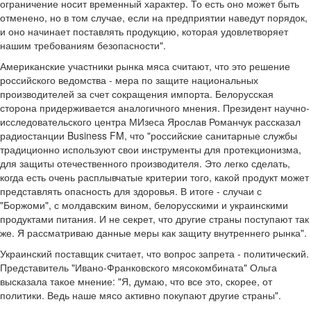
ограничение носит временный характер. То есть оно может быть
отменено, но в том случае, если на предприятии наведут порядок,
и оно начинает поставлять продукцию, которая удовлетворяет
нашим требованиям безопасности".
Американские участники рынка мяса считают, что это решение
российского ведомства - мера по защите национальных
производителей за счет сокращения импорта. Белорусская
сторона придерживается аналогичного мнения. Президент научно-
исследовательского центра МИзеса Ярослав Романчук рассказал
радиостанции Business FM, что "российские санитарные службы
традиционно используют свои инструменты для протекционизма,
для защиты отечественного производителя. Это легко сделать,
когда есть очень расплывчатые критерии того, какой продукт может
представлять опасность для здоровья. В итоге - случаи с
"Боржоми", с молдавским вином, белорусскими и украинскими
продуктами питания. И не секрет, что другие страны поступают так
же. Я рассматриваю данные меры как защиту внутреннего рынка".
Украинский поставщик считает, что вопрос запрета - политический.
Представитель "Ивано-Франковского мясокомбината" Ольга
высказала такое мнение: "Я, думаю, что все это, скорее, от
политики. Ведь наше мясо активно покупают другие страны".