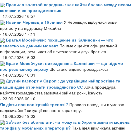
Правило золотой середины: как найти баланс между весом
коляски и ее проходимостью
- 17.07.2026 16:57
Новини Чернівців 16 липня
У Чернівцях відбулася акція
протесту на підтримку Михайла
- 16.07.2026 17:11
Братья Мосейчуки: похищение из Калиновки — что
известно на данный момент
По имеющейся официальной
информации, речь идет об исчезновении двух братьев
- 15.07.2026 16:03
Брати Мосейчуки: викрадення з Калинівки — що відомо
про резонансну справу
Що стало відомо громадськості
- 14.07.2026 16:01
Другий паспорт у Європі: де українцям найпростіше та
найшвидше отримати громадянство ЄС
Хоча процедура
набуття громадянства зазвичай займає роки, існують
- 23.06.2026 09:10
Як діяти при повітряній тревозі?
Правила поведінки в умовах
надзвичайної ситуації воєнного характеру.
- 19.06.2026 19:02
Зв’язок без абонплати: чи можуть в Україні змінити модель
тарифів у мобільних операторів?
Така ідея викликала активні