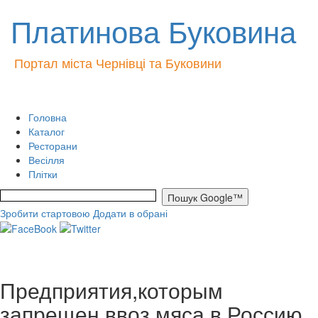
Платинова Буковина
Портал міста Чернівці та Буковини
Головна
Каталог
Ресторани
Весілля
Плітки
Зробити стартовою
Додати в обрані
Предприятия,которым
запрещен ввоз мяса в Россию