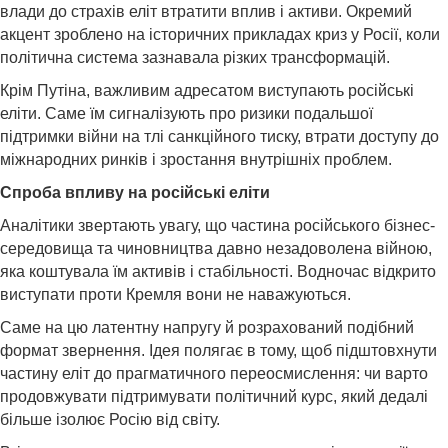
влади до страхів еліт втратити вплив і активи. Окремий
акцент зроблено на історичних прикладах криз у Росії, коли
політична система зазнавала різких трансформацій.
Крім Путіна, важливим адресатом виступають російські
еліти. Саме їм сигналізують про ризики подальшої
підтримки війни на тлі санкційного тиску, втрати доступу до
міжнародних ринків і зростання внутрішніх проблем.
Спроба впливу на російські еліти
Аналітики звертають увагу, що частина російського бізнес-
середовища та чиновництва давно незадоволена війною,
яка коштувала їм активів і стабільності. Водночас відкрито
виступати проти Кремля вони не наважуються.
Саме на цю латентну напругу й розрахований подібний
формат звернення. Ідея полягає в тому, щоб підштовхнути
частину еліт до прагматичного переосмислення: чи варто
продовжувати підтримувати політичний курс, який дедалі
більше ізолює Росію від світу.