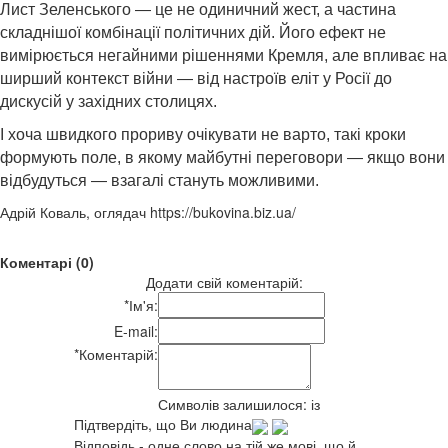
Лист Зеленського — це не одиничний жест, а частина
складнішої комбінації політичних дій. Його ефект не
вимірюється негайними рішеннями Кремля, але впливає на
ширший контекст війни — від настроїв еліт у Росії до
дискусій у західних столицях.
І хоча швидкого прориву очікувати не варто, такі кроки
формують поле, в якому майбутні переговори — якщо вони
відбудуться — взагалі стануть можливими.
Адрій Коваль, оглядач https://bukovina.biz.ua/
Коментарі (0)
Додати свій коментарій:
*
Ім'я:
E-mail:
*
Коментарій:
Символів залишилося:
із
Підтвердіть, що Ви людина
Відповідь - одне слово на тій же мові, що й