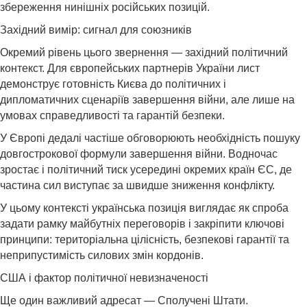
збереження нинішніх російських позицій.
Західний вимір: сигнал для союзників
Окремий рівень цього звернення — західний політичний
контекст. Для європейських партнерів України лист
демонструє готовність Києва до політичних і
дипломатичних сценаріїв завершення війни, але лише на
умовах справедливості та гарантій безпеки.
У Європі дедалі частіше обговорюють необхідність пошуку
довгострокової формули завершення війни. Водночас
зростає і політичний тиск усередині окремих країн ЄС, де
частина сил виступає за швидше зниження конфлікту.
У цьому контексті українська позиція виглядає як спроба
задати рамку майбутніх переговорів і закріпити ключові
принципи: територіальна цілісність, безпекові гарантії та
неприпустимість силових змін кордонів.
США і фактор політичної невизначеності
Ще один важливий адресат — Сполучені Штати.