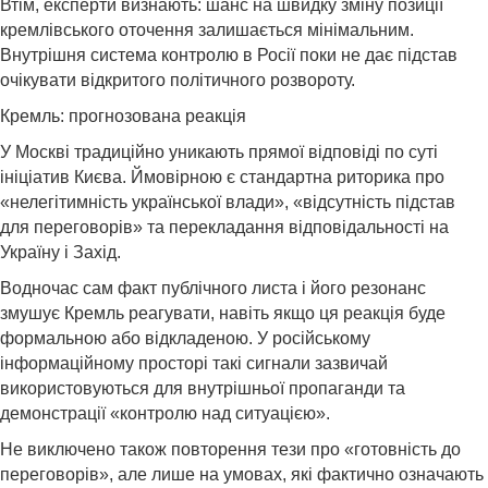
Втім, експерти визнають: шанс на швидку зміну позиції
кремлівського оточення залишається мінімальним.
Внутрішня система контролю в Росії поки не дає підстав
очікувати відкритого політичного розвороту.
Кремль: прогнозована реакція
У Москві традиційно уникають прямої відповіді по суті
ініціатив Києва. Ймовірною є стандартна риторика про
«нелегітимність української влади», «відсутність підстав
для переговорів» та перекладання відповідальності на
Україну і Захід.
Водночас сам факт публічного листа і його резонанс
змушує Кремль реагувати, навіть якщо ця реакція буде
формальною або відкладеною. У російському
інформаційному просторі такі сигнали зазвичай
використовуються для внутрішньої пропаганди та
демонстрації «контролю над ситуацією».
Не виключено також повторення тези про «готовність до
переговорів», але лише на умовах, які фактично означають