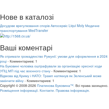
Нове в каталозі
Досудове врегулювання спорів
Автосервіс Liqui Moly
Медичне
транспортування MedTransfer
Ваші коментарі
Як отримати громадянство Румунії: умови для оформлення в 2024
році
- Комментариев: 1
На Буковині чоловіка оштрафували за організацію хресної ходи
УПЦ МП під час воєнного стану
- Комментариев: 1
Відмова від Криму і НАТО: Трамп натякнув як Зеленський може
закінчити війну
- Комментариев: 1
Copyright © 2008-2026
Платинова Буковина™.
Всі права захищено.
Розміщення інформації.
Контакти.
Правова інформація.