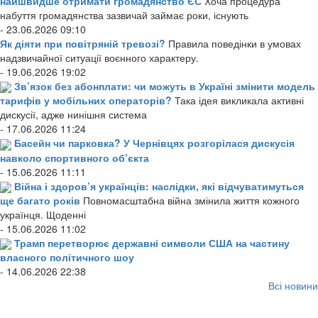
найшвидше отримати громадянство ЄС
Хоча процедура
набуття громадянства зазвичай займає роки, існують
- 23.06.2026 09:10
Як діяти при повітряній тревозі?
Правила поведінки в умовах
надзвичайної ситуації воєнного характеру.
- 19.06.2026 19:02
Зв’язок без абонплати: чи можуть в Україні змінити модель
тарифів у мобільних операторів?
Така ідея викликала активні
дискусії, адже нинішня система
- 17.06.2026 11:24
Басейн чи парковка? У Чернівцях розгорілася дискусія
навколо спортивного об’єкта
- 15.06.2026 11:11
Війна і здоров’я українців: наслідки, які відчуватимуться
ще багато років
Повномасштабна війна змінила життя кожного
українця. Щоденні
- 15.06.2026 11:02
Трамп перетворює державні символи США на частину
власного політичного шоу
- 14.06.2026 22:38
Всі новини