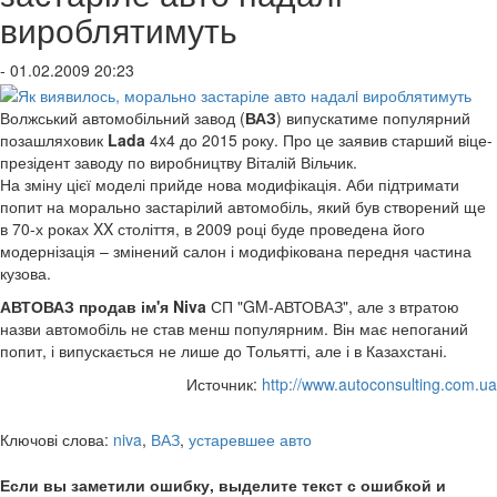
вироблятимуть
- 01.02.2009 20:23
Волжський автомобільний завод (
ВАЗ
) випускатиме популярний
позашляховик
Lada
4x4 до 2015 року. Про це заявив старший віце-
презідент заводу по виробництву Віталій Вільчик.
На зміну цієї моделі прийде нова модифікація. Аби підтримати
попит на морально застарілий автомобіль, який був створений ще
в 70-х роках XX століття, в 2009 році буде проведена його
модернізація – змінений салон і модифікована передня частина
кузова.
АВТОВАЗ продав ім'я Niva
СП "GM-АВТОВАЗ", але з втратою
назви автомобіль не став менш популярним. Він має непоганий
попит, і випускається не лише до Тольятті, але і в Казахстані.
Источник:
http://www.autoconsulting.com.ua
Ключові слова:
niva
,
ВАЗ
,
устаревшее авто
Если вы заметили ошибку, выделите текст с ошибкой и