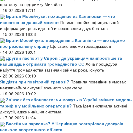
протесту на підтримку Михайла
- 16.07.2026 17:11
Братья Мосейчуки: похищение из Калиновки — что
известно на данный момент
По имеющейся официальной
информации, речь идет об исчезновении двух братьев
- 15.07.2026 16:03
Брати Мосейчуки: викрадення з Калинівки — що відомо
про резонансну справу
Що стало відомо громадськості
- 14.07.2026 16:01
Другий паспорт у Європі: де українцям найпростіше та
найшвидше отримати громадянство ЄС
Хоча процедура
набуття громадянства зазвичай займає роки, існують
- 23.06.2026 09:10
Як діяти при повітряній тревозі?
Правила поведінки в умовах
надзвичайної ситуації воєнного характеру.
- 19.06.2026 19:02
Зв’язок без абонплати: чи можуть в Україні змінити модель
тарифів у мобільних операторів?
Така ідея викликала активні
дискусії, адже нинішня система
- 17.06.2026 11:24
Басейн чи парковка? У Чернівцях розгорілася дискусія
навколо спортивного об’єкта