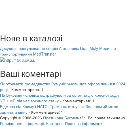
Нове в каталозі
Досудове врегулювання спорів
Автосервіс Liqui Moly
Медичне
транспортування MedTransfer
Ваші коментарі
Як отримати громадянство Румунії: умови для оформлення в 2024
році
- Комментариев: 1
На Буковині чоловіка оштрафували за організацію хресної ходи
УПЦ МП під час воєнного стану
- Комментариев: 1
Відмова від Криму і НАТО: Трамп натякнув як Зеленський може
закінчити війну
- Комментариев: 1
Copyright © 2008-2026
Платинова Буковина™.
Всі права захищено.
Розміщення інформації.
Контакти.
Правова інформація.