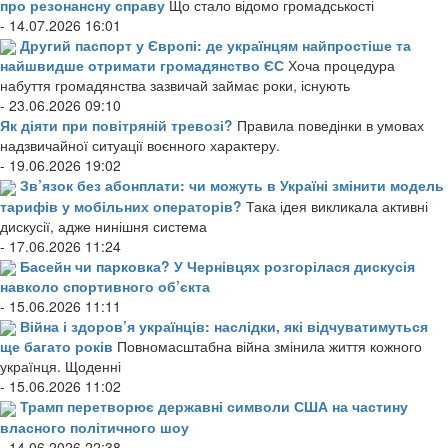
про резонансну справу
Що стало відомо громадськості
- 14.07.2026 16:01
Другий паспорт у Європі: де українцям найпростіше та
найшвидше отримати громадянство ЄС
Хоча процедура
набуття громадянства зазвичай займає роки, існують
- 23.06.2026 09:10
Як діяти при повітряній тревозі?
Правила поведінки в умовах
надзвичайної ситуації воєнного характеру.
- 19.06.2026 19:02
Зв’язок без абонплати: чи можуть в Україні змінити модель
тарифів у мобільних операторів?
Така ідея викликала активні
дискусії, адже нинішня система
- 17.06.2026 11:24
Басейн чи парковка? У Чернівцях розгорілася дискусія
навколо спортивного об’єкта
- 15.06.2026 11:11
Війна і здоров’я українців: наслідки, які відчуватимуться
ще багато років
Повномасштабна війна змінила життя кожного
українця. Щоденні
- 15.06.2026 11:02
Трамп перетворює державні символи США на частину
власного політичного шоу
- 14.06.2026 22:38