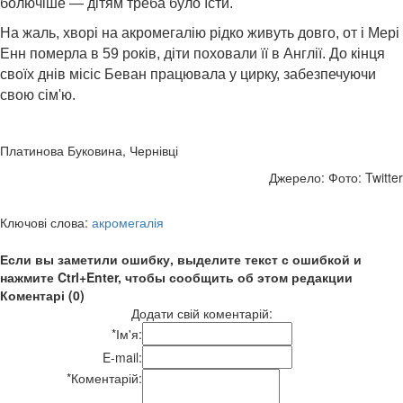
болючіше — дітям треба було їсти.
На жаль, хворі на акромегалію рідко живуть довго, от і Мері
Енн померла в 59 років, діти поховали її в Англії. До кінця
своїх днів місіс Беван працювала у цирку, забезпечуючи
свою сім'ю.
Платинова Буковина, Чернівці
Джерело: Фото: Twitter
Ключові слова:
акромегалія
Если вы заметили ошибку, выделите текст с ошибкой и
нажмите Ctrl+Enter, чтобы сообщить об этом редакции
Коментарі (0)
Додати свій коментарій:
*
Ім'я:
E-mail:
*
Коментарій: