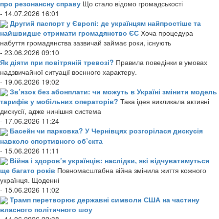
про резонансну справу
Що стало відомо громадськості
- 14.07.2026 16:01
Другий паспорт у Європі: де українцям найпростіше та
найшвидше отримати громадянство ЄС
Хоча процедура
набуття громадянства зазвичай займає роки, існують
- 23.06.2026 09:10
Як діяти при повітряній тревозі?
Правила поведінки в умовах
надзвичайної ситуації воєнного характеру.
- 19.06.2026 19:02
Зв’язок без абонплати: чи можуть в Україні змінити модель
тарифів у мобільних операторів?
Така ідея викликала активні
дискусії, адже нинішня система
- 17.06.2026 11:24
Басейн чи парковка? У Чернівцях розгорілася дискусія
навколо спортивного об’єкта
- 15.06.2026 11:11
Війна і здоров’я українців: наслідки, які відчуватимуться
ще багато років
Повномасштабна війна змінила життя кожного
українця. Щоденні
- 15.06.2026 11:02
Трамп перетворює державні символи США на частину
власного політичного шоу