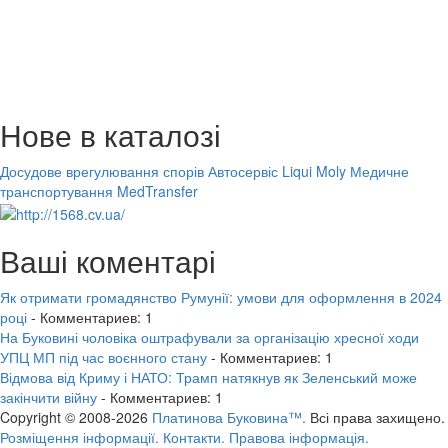
Нове в каталозі
Досудове врегулювання спорів
Автосервіс Liqui Moly
Медичне
транспортування MedTransfer
Ваші коментарі
Як отримати громадянство Румунії: умови для оформлення в 2024
році
- Комментариев: 1
На Буковині чоловіка оштрафували за організацію хресної ходи
УПЦ МП під час воєнного стану
- Комментариев: 1
Відмова від Криму і НАТО: Трамп натякнув як Зеленський може
закінчити війну
- Комментариев: 1
Copyright © 2008-2026
Платинова Буковина™.
Всі права захищено.
Розміщення інформації.
Контакти.
Правова інформація.