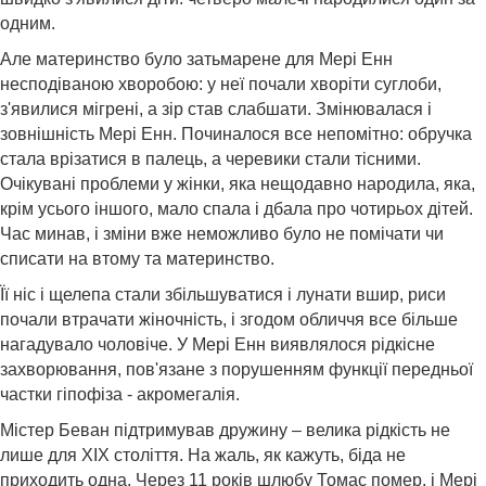
одним.
Але материнство було затьмарене для Мері Енн
несподіваною хворобою: у неї почали хворіти суглоби,
з'явилися мігрені, а зір став слабшати. Змінювалася і
зовнішність Мері Енн. Починалося все непомітно: обручка
стала врізатися в палець, а черевики стали тісними.
Очікувані проблеми у жінки, яка нещодавно народила, яка,
крім усього іншого, мало спала і дбала про чотирьох дітей.
Час минав, і зміни вже неможливо було не помічати чи
списати на втому та материнство.
Її ніс і щелепа стали збільшуватися і лунати вшир, риси
почали втрачати жіночність, і згодом обличчя все більше
нагадувало чоловіче. У Мері Енн виявлялося рідкісне
захворювання, пов'язане з порушенням функції передньої
частки гіпофіза - акромегалія.
Містер Беван підтримував дружину – велика рідкість не
лише для ХІХ століття. На жаль, як кажуть, біда не
приходить одна. Через 11 років шлюбу Томас помер, і Мері