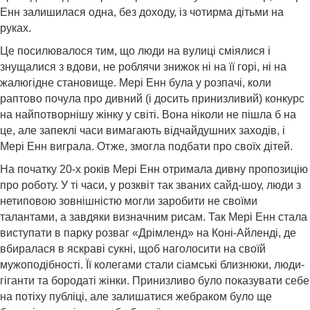
Енн залишилася одна, без доходу, із чотирма дітьми на
руках.
Це посилювалося тим, що люди на вулиці сміялися і
знущалися з вдови, не роблячи знижок ні на її горі, ні на
жалюгідне становище. Мері Енн була у розпачі, коли
раптово почула про дивний (і досить принизливий) конкурс
на найпотворнішу жінку у світі. Вона ніколи не пішла б на
це, але запеклі часи вимагають відчайдушних заходів, і
Мері Енн виграла. Отже, змогла подбати про своїх дітей.
На початку 20-х років Мері Енн отримала дивну пропозицію
про роботу. У ті часи, у розквіт так званих сайд-шоу, люди з
нетиповою зовнішністю могли заробити не своїми
талантами, а завдяки визначним рисам. Так Мері Енн стала
виступати в парку розваг «Дрімленд» на Коні-Айленді, де
вбиралася в яскраві сукні, щоб наголосити на своїй
мужоподібності. Її колегами стали сіамські близнюки, люди-
гіганти та бородаті жінки. Принизливо було показувати себе
на потіху публіці, але залишатися жебраком було ще