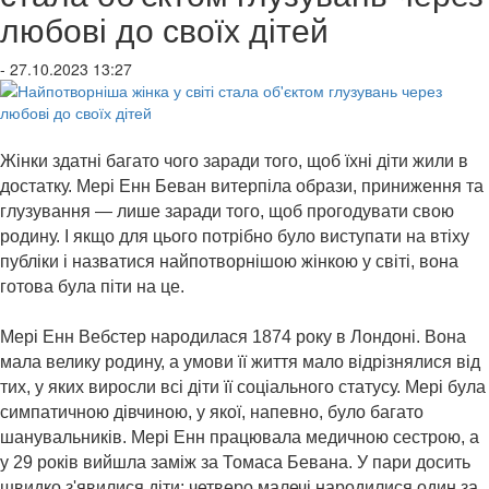
любові до своїх дітей
- 27.10.2023 13:27
Жінки здатні багато чого заради того, щоб їхні діти жили в
достатку. Мері Енн Беван витерпіла образи, приниження та
глузування — лише заради того, щоб прогодувати свою
родину. І якщо для цього потрібно було виступати на втіху
публіки і назватися найпотворнішою жінкою у світі, вона
готова була піти на це.
Мері Енн Вебстер народилася 1874 року в Лондоні. Вона
мала велику родину, а умови її життя мало відрізнялися від
тих, у яких виросли всі діти її соціального статусу. Мері була
симпатичною дівчиною, у якої, напевно, було багато
шанувальників. Мері Енн працювала медичною сестрою, а
у 29 років вийшла заміж за Томаса Бевана. У пари досить
швидко з'явилися діти: четверо малечі народилися один за