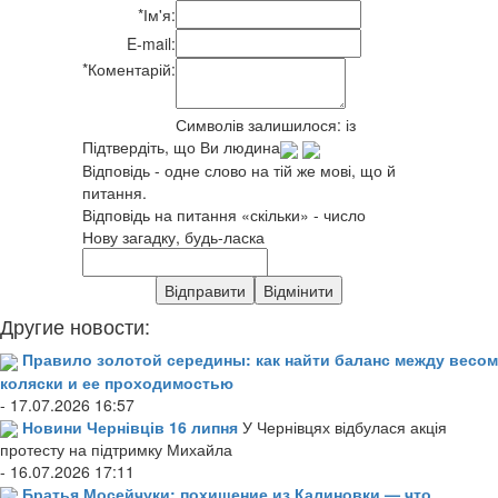
*
Ім'я:
E-mail:
*
Коментарій:
Символів залишилося:
із
Підтвердіть, що Ви людина
Відповідь - одне слово на тій же мові, що й
питання.
Відповідь на питання «скільки» - число
Нову загадку, будь-ласка
Другие новости:
Правило золотой середины: как найти баланс между весом
коляски и ее проходимостью
- 17.07.2026 16:57
Новини Чернівців 16 липня
У Чернівцях відбулася акція
протесту на підтримку Михайла
- 16.07.2026 17:11
Братья Мосейчуки: похищение из Калиновки — что