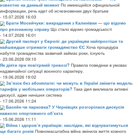
известно на данный момент
По имеющейся официальной
информации, речь идет об исчезновении двух братьев
- 15.07.2026 16:03
Брати Мосейчуки: викрадення з Калинівки — що відомо
про резонансну справу
Що стало відомо громадськості
- 14.07.2026 16:01
Другий паспорт у Європі: де українцям найпростіше та
найшвидше отримати громадянство ЄС
Хоча процедура
набуття громадянства зазвичай займає роки, існують
- 23.06.2026 09:10
Як діяти при повітряній тревозі?
Правила поведінки в умовах
надзвичайної ситуації воєнного характеру.
- 19.06.2026 19:02
Зв’язок без абонплати: чи можуть в Україні змінити модель
тарифів у мобільних операторів?
Така ідея викликала активні
дискусії, адже нинішня система
- 17.06.2026 11:24
Басейн чи парковка? У Чернівцях розгорілася дискусія
навколо спортивного об’єкта
- 15.06.2026 11:11
Війна і здоров’я українців: наслідки, які відчуватимуться
ще багато років
Повномасштабна війна змінила життя кожного