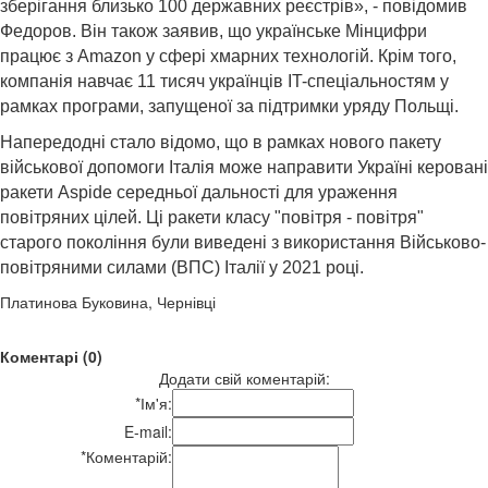
зберігання близько 100 державних реєстрів», - повідомив
Федоров. Він також заявив, що українське Мінцифри
працює з Amazon у сфері хмарних технологій. Крім того,
компанія навчає 11 тисяч українців IT-спеціальностям у
рамках програми, запущеної за підтримки уряду Польщі.
Напередодні стало відомо, що в рамках нового пакету
військової допомоги Італія може направити Україні керовані
ракети Aspide середньої дальності для ураження
повітряних цілей. Ці ракети класу "повітря - повітря"
старого покоління були виведені з використання Військово-
повітряними силами (ВПС) Італії у 2021 році.
Платинова Буковина, Чернівці
Коментарі (0)
Додати свій коментарій:
*
Ім'я:
E-mail:
*
Коментарій: