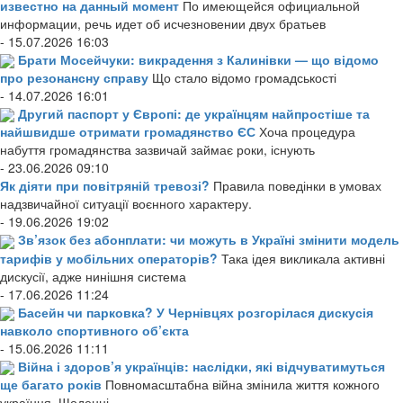
известно на данный момент
По имеющейся официальной
информации, речь идет об исчезновении двух братьев
- 15.07.2026 16:03
Брати Мосейчуки: викрадення з Калинівки — що відомо
про резонансну справу
Що стало відомо громадськості
- 14.07.2026 16:01
Другий паспорт у Європі: де українцям найпростіше та
найшвидше отримати громадянство ЄС
Хоча процедура
набуття громадянства зазвичай займає роки, існують
- 23.06.2026 09:10
Як діяти при повітряній тревозі?
Правила поведінки в умовах
надзвичайної ситуації воєнного характеру.
- 19.06.2026 19:02
Зв’язок без абонплати: чи можуть в Україні змінити модель
тарифів у мобільних операторів?
Така ідея викликала активні
дискусії, адже нинішня система
- 17.06.2026 11:24
Басейн чи парковка? У Чернівцях розгорілася дискусія
навколо спортивного об’єкта
- 15.06.2026 11:11
Війна і здоров’я українців: наслідки, які відчуватимуться
ще багато років
Повномасштабна війна змінила життя кожного
українця. Щоденні