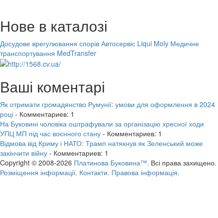
Нове в каталозі
Досудове врегулювання спорів
Автосервіс Liqui Moly
Медичне
транспортування MedTransfer
Ваші коментарі
Як отримати громадянство Румунії: умови для оформлення в 2024
році
- Комментариев: 1
На Буковині чоловіка оштрафували за організацію хресної ходи
УПЦ МП під час воєнного стану
- Комментариев: 1
Відмова від Криму і НАТО: Трамп натякнув як Зеленський може
закінчити війну
- Комментариев: 1
Copyright © 2008-2026
Платинова Буковина™.
Всі права захищено.
Розміщення інформації.
Контакти.
Правова інформація.