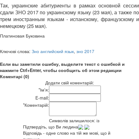
Так, украинские абитуриенты в рамках основной сессии
сдали ЗНО 2017 по украинскому языку (23 мая), а также по
трем иностранным языкам - испанскому, французскому и
немецкому (25 мая).
Платиновая Буковина
Ключові слова:
Зно английский язык
,
зно 2017
Если вы заметили ошибку, выделите текст с ошибкой и
нажмите Ctrl+Enter, чтобы сообщить об этом редакции
Коментарі (0)
Додати свій коментарій:
*
Ім'я:
E-mail:
*
Коментарій:
Символів залишилося:
із
Підтвердіть, що Ви людина
Відповідь - одне слово на тій же мові, що й
питання.